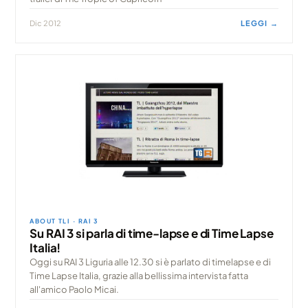
Dic 2012
LEGGI →
ABOUT TLI · RAI 3
Su RAI 3 si parla di time-lapse e di Time Lapse
Italia!
Oggi su RAI 3 Liguria alle 12.30 si è parlato di timelapse e di
Time Lapse Italia, grazie alla bellissima intervista fatta
all'amico Paolo Micai.