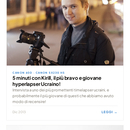
CANON 60D · CANON SX230 HS
5 minuti con Kirill, il più bravo e giovane
hyperlapser Ucraino!
Intervista a uno dei più promettenti timelapser ucraini, e
probabilmente il più giovane di questi che abbiamo avuto
modo di recensire!
Dic 2013
LEGGI →