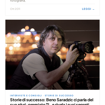
fotografia,
Ott 2011
LEGGI →
INTERVISTE E CONSIGLI · STORIE DI SUCCESSO
Storie di successo: Beno Saradzic ci parla del
suo pluri-premiato TL, e rivela i suoi segreti