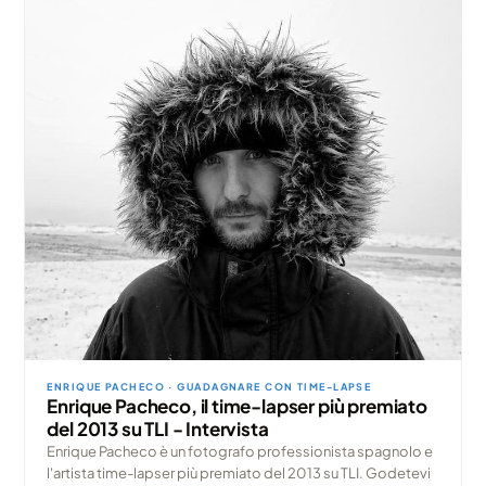
ENRIQUE PACHECO · GUADAGNARE CON TIME-LAPSE
Enrique Pacheco, il time-lapser più premiato
del 2013 su TLI - Intervista
Enrique Pacheco è un fotografo professionista spagnolo e
l'artista time-lapser più premiato del 2013 su TLI. Godetevi