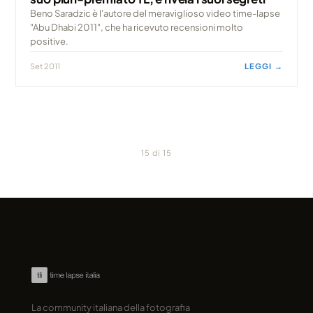
Beno Saradzic è l'autore del meraviglioso video time-lapse
"Abu Dhabi 2011", che ha ricevuto recensioni molto
positive.
Set 2011
LEGGI →
15 di 15
La community italiana della fotografia