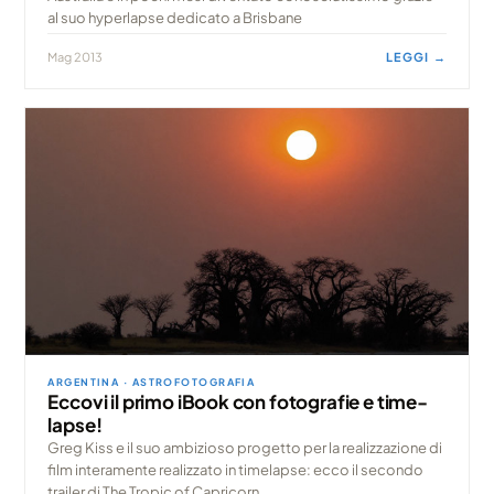
al suo hyperlapse dedicato a Brisbane
Mag 2013
LEGGI →
ARGENTINA · ASTROFOTOGRAFIA
Eccovi il primo iBook con fotografie e time-
lapse!
Greg Kiss e il suo ambizioso progetto per la realizzazione di
film interamente realizzato in timelapse: ecco il secondo
trailer di The Tropic of Capricorn