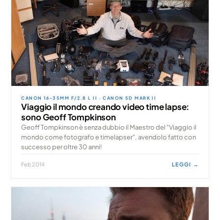
CANON 16-35MM F/2.8 L II · CANON 5D MARK II
Viaggio il mondo creando video time lapse:
sono Geoff Tompkinson
Geoff Tompkinson è senza dubbio il Maestro del "Viaggio il
mondo come fotografo e timelapser", avendolo fatto con
successo per oltre 30 anni!
Feb 2014
LEGGI →