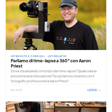
INTERVISTE E CONSIGLI · LRTIMELAPSE
Parliamo di time-lapse a 360° con Aaron
Priest
Dove sta andando il mondo del time-lapse? Quale sarà la
prossima vera innovazione? Scopriamolo insieme con il
fotografo professionista Aaron Priest!
Dic 2015
LEGGI →