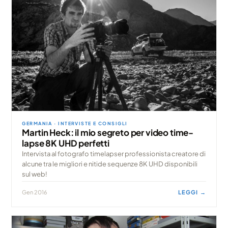
GERMANIA · INTERVISTE E CONSIGLI
Martin Heck: il mio segreto per video time-
lapse 8K UHD perfetti
Intervista al fotografo timelapser professionista creatore di
alcune tra le migliori e nitide sequenze 8K UHD disponibili
sul web!
Gen 2016
LEGGI →