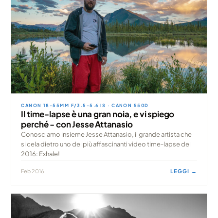
CANON 18-55MM F/3.5-5.6 IS · CANON 550D
Il time-lapse è una gran noia, e vi spiego
perché - con Jesse Attanasio
Conosciamo insieme Jesse Attanasio, il grande artista che
si cela dietro uno dei più affascinanti video time-lapse del
2016: Exhale!
Feb 2016
LEGGI →