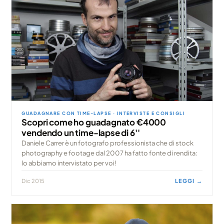
GUADAGNARE CON TIME-LAPSE · INTERVISTE E CONSIGLI
Scopri come ho guadagnato €4000
vendendo un time-lapse di 6''
Daniele Carrer è un fotografo professionista che di stock
photography e footage dal 2007 ha fatto fonte di rendita:
lo abbiamo intervistato per voi!
Dic 2015
LEGGI →