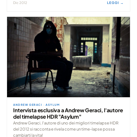
Dic 2012
LEGGI →
ANDREW GERACI · ASYLUM
Intervista esclusiva a Andrew Geraci, l'autore
del timelapse HDR "Asylum"
Andrew Geraci, l'autore di uno dei migliori timelapse HDR
del 2012 si racconta e rivela come un time-lapse possa
cambiarti la vita!