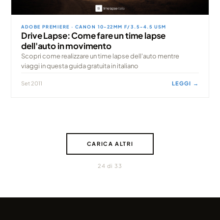
ADOBE PREMIERE · CANON 10-22MM F/3.5-4.5 USM
Drive Lapse: Come fare un time lapse
dell'auto in movimento
Scopri come realizzare un time lapse dell'auto mentre
viaggi in questa guida gratuita in italiano
Set 2011
LEGGI →
CARICA ALTRI
24 di 33