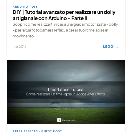
ARDUINO · DIY
DIY | Tutorial avanzato per realizzare un dolly
artigianale con Arduino - Parte II
Scopri come realizzarti in casa una guida motorizzata - dolly
- per la tua fotocamera reflex, e crea i tuoi timelapse in
movimento.
Mar 2012
LEGGI →
AFTER EFFECTS · GUEST POST