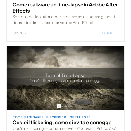
Come realizzare un time-lapse in Adobe After
Effects
Semplice video tutorial per imparare ad elaborare gli scatti
del nostro time-lapse con Adobe After Effects.
Feb 2012
LEGGI →
COME ELIMINARE IL FLICKERING · GUEST POST
Cos'è il flickering, come si evita e corregge
Cos'è il Flickering e come rimuoverlo? Giovanni Antico AKA