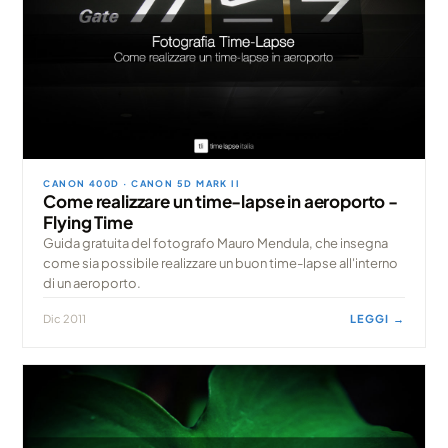
CANON 400D · CANON 5D MARK II
Come realizzare un time-lapse in aeroporto -
Flying Time
Guida gratuita del fotografo Mauro Mendula, che insegna
come sia possibile realizzare un buon time-lapse all'interno
di un aeroporto.
Dic 2011
LEGGI →