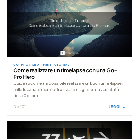
GO-PRO HERO · MINI TUTORIAL
Come realizzare un timelapse con una Go-
Pro Hero
Guida su come sia possibile realizzare un buon time-lapse,
nelle location e nei modi più assurdi, grazie alla versatilità
della Go-pro
Dic 2011
LEGGI →