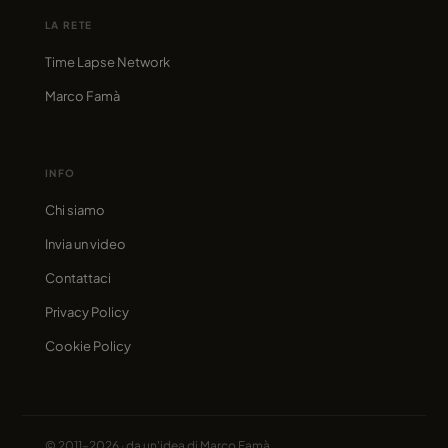
LA RETE
Time Lapse Network
Marco Famà
INFO
Chi siamo
Invia un video
Contattaci
Privacy Policy
Cookie Policy
© 2011–2026 · da un'idea di
Marco Famà