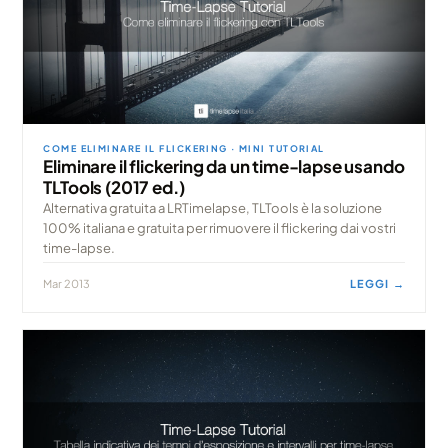
COME ELIMINARE IL FLICKERING · MINI TUTORIAL
Eliminare il flickering da un time-lapse usando
TLTools (2017 ed.)
Alternativa gratuita a LRTimelapse, TLTools è la soluzione
100% italiana e gratuita per rimuovere il flickering dai vostri
time-lapse.
Mar 2013
LEGGI →