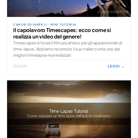
CANON 5D MARK II · MINI TUTORIAL
Il capolavoro Timescapes: ecco come si
realizza un video del genere!
Timescapes è forse il film più atteso per gli appassionati di
time-lapse. Abbiamo recensito il suo trailer come uno dei
migliori timelapse mai realizzati
Ott 2011
LEGGI →