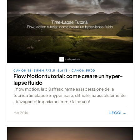
CANON 18-55MM F/3.5-5.6 IS · CANON 550D
Flow Motion tutorial: come creare un hyper-
lapse fluido
Il flow motion, la più affascinante esasperazione della
tecnica timelapse e hyperlapse, difficile ma assolutamente
stravagante! Impariamo come farne uno!
Mar 2016
LEGGI →