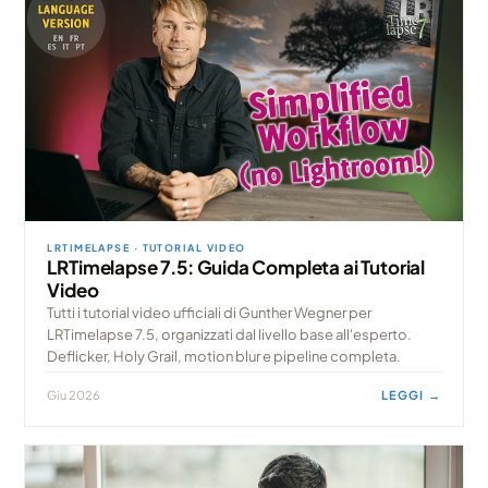
LRTIMELAPSE · TUTORIAL VIDEO
LRTimelapse 7.5: Guida Completa ai Tutorial
Video
Tutti i tutorial video ufficiali di Gunther Wegner per
LRTimelapse 7.5, organizzati dal livello base all'esperto.
Deflicker, Holy Grail, motion blur e pipeline completa.
Giu 2026
LEGGI →