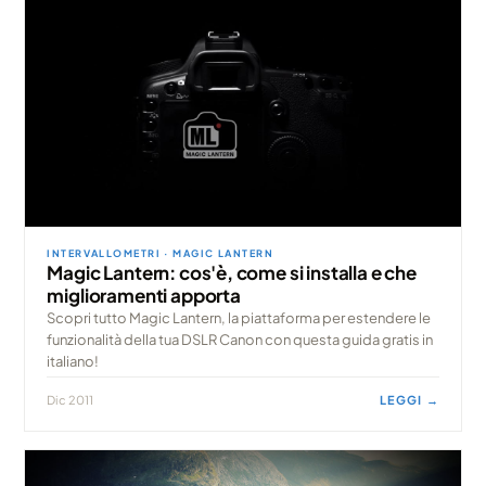
INTERVALLOMETRI · MAGIC LANTERN
Magic Lantern: cos'è, come si installa e che
miglioramenti apporta
Scopri tutto Magic Lantern, la piattaforma per estendere le
funzionalità della tua DSLR Canon con questa guida gratis in
italiano!
Dic 2011
LEGGI →