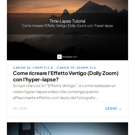
CANON 24-70MM F/2.8 · CANON 70-200MM F/4
Come ricreare l'Effetto Vertigo (Dolly Zoom)
con l'hyper-lapse?
Scopri che cos'è l'"Effetto Vertigo", e come realizzare un
video hyper-lapse video che contenga questo
affascinante effetto con l'aiuto del fotografo
professionista Tomasz Walczak, creatore del flow m
Dic 2015
LEGGI →