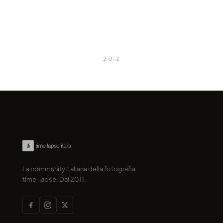
apolloeleven · 2014
pirpa · 2012
YT
VIMEO
2 di 2
La community italiana della fotografia
time-lapse. Dal 2011.