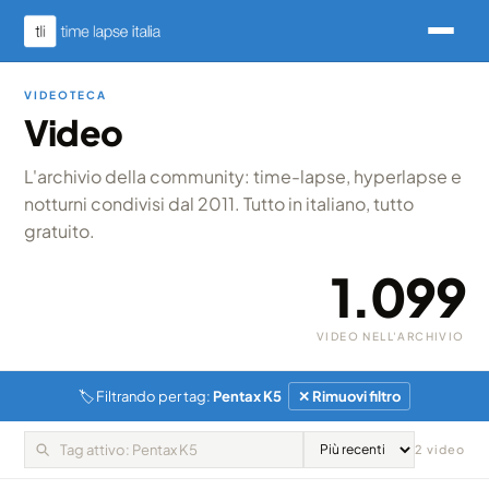
VIDEOTECA
Video
L'archivio della community: time-lapse, hyperlapse e
notturni condivisi dal 2011. Tutto in italiano, tutto
gratuito.
1.099
VIDEO NELL'ARCHIVIO
🏷 Filtrando per tag:
Pentax K5
✕ Rimuovi filtro
ITALIA · PENTAX D-FA 100MM F/2.8 MACRO
ITALIA · NATURA
2 video
Viaggio nel "caldo" autunno
Cilento, natura
del Cilento
incontaminata