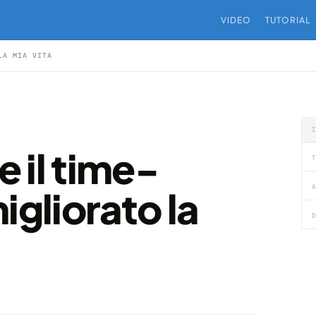
VIDEO
TUTORIAL
LA MIA VITA
 il time-
T
A
igliorato la
D