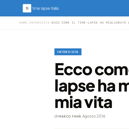
HOME
/
INTERVISTA
/
ECCO COME IL TIME-LAPSE HA MIGLIORATO 
INTERVISTA
Ecco come
lapse ha m
mia vita
di
·
Agosto 2016
MARCO FAMÀ