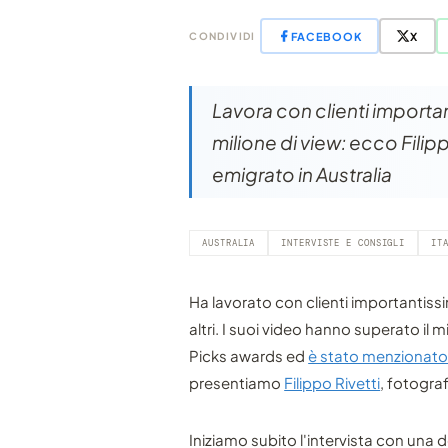
FACEBOOK
X
CONDIVIDI
Lavora con clienti importan
milione di view: ecco Fili
emigrato in Australia
AUSTRALIA
INTERVISTE E CONSIGLI
IT
Ha lavorato con clienti importantis
altri. I suoi video hanno superato il m
Picks awards ed
è stato menzionato 
presentiamo
Filippo Rivetti
, fotogra
Iniziamo subito l'intervista con una