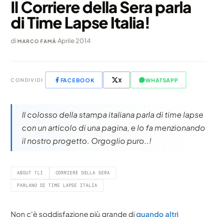
Il Corriere della Sera parla
di Time Lapse Italia!
di
·
Aprile 2014
MARCO FAMÀ
FACEBOOK
X
WHATSAPP
CONDIVIDI
Il colosso della stampa italiana parla di time lapse
con un articolo di una pagina, e lo fa menzionando
il nostro progetto. Orgoglio puro..!
ABOUT TLI
CORRIERE DELLA SERA
PARLANO DI TIME LAPSE ITALIA
Non c'è soddisfazione più grande di
quando altri