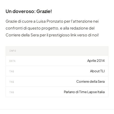
Un doveroso: Grazie!
Grazie di cuore a Luisa Pronzato per l'attenzione nei
confronti di questo progetto, e alla redazione del
Corriere della Sera per il prestigioso link verso di noi!
INFO
Aprile 2014
DATA
About TLI
TAG
Corriere della Sera
TAG
Parlano di Time Lapse Italia
TAG
VIDEO
VIDEO
VIDEO
TLI e Mountain Photo School su La Stampa di
Time Lapse Italia sulle pagine del grande
Wow, sono ormai 6.000+ gli Appassionati su