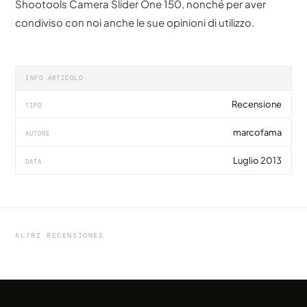
Shootools Camera Slider One 150, nonché per aver
condiviso con noi anche le sue opinioni di utilizzo.
INFO ARTICOLO
Recensione
TIPO
marcofama
AUTORE
Luglio 2013
DATA
RECENSIONE
RECENSIONE
RECENSIONE
Recensione | Intervallometri per time-lapse
KietaCAM XliderCam-Pro Blue Series
StarWorks Sky Trail Pro con 360° Panoramic
della Aputure
Panoramico - Recensione
Head Pro - Recensione
ALTRI RECENSIONES
di Blackmore
di Paolo
di apolloeleven