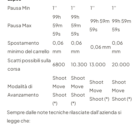
Pausa Min
1''
1''
1''
1''
99h
99h
99h 59m
99h 59m
Pausa Max
59m
59m
59s
59s
59s
59s
Spostamento
0,06
0,06
0,06
0,06 mm
minimo del carrello
mm
mm
mm
Scatti possibili sulla
6800
10.300
13.000
20.000
corsa
Shoot
Shoot
Shoot
Shoot
Modalità di
Move
Move
Move
Move
Avanzamento
Shoot
Shoot
Shoot (*)
Shoot (*)
(*)
(*)
Sempre dalle note tecniche rilasciate dall'azienda si
legge che: