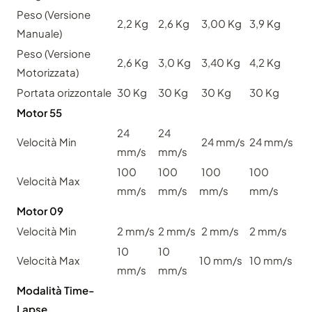
Peso (Versione
2,2 Kg
2,6 Kg
3,00 Kg
3,9 Kg
Manuale)
Peso (Versione
2,6 Kg
3,0 Kg
3,40 Kg
4,2 Kg
Motorizzata)
Portata orizzontale
30 Kg
30 Kg
30 Kg
30 Kg
Motor 55
24
24
Velocità Min
24 mm/s
24 mm/s
mm/s
mm/s
100
100
100
100
Velocità Max
mm/s
mm/s
mm/s
mm/s
Motor 09
Velocità Min
2 mm/s
2 mm/s
2 mm/s
2 mm/s
10
10
Velocità Max
10 mm/s
10 mm/s
mm/s
mm/s
Modalità Time-
Lapse