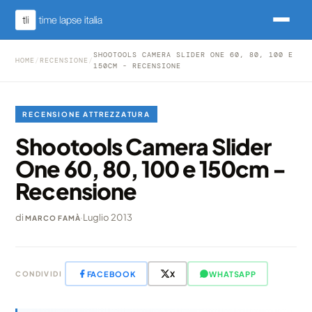
SHOOTOOLS CAMERA SLIDER ONE 60, 80, 100 E
HOME
/
RECENSIONE
/
150CM - RECENSIONE
RECENSIONE ATTREZZATURA
Shootools Camera Slider
One 60, 80, 100 e 150cm -
Recensione
di
·
Luglio 2013
MARCO FAMÀ
FACEBOOK
X
WHATSAPP
CONDIVIDI