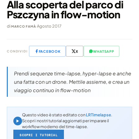
Alla scoperta del parco di
Pszczyna in flow-motion
di
·
Agosto 2017
MARCO FAMÀ
FACEBOOK
X
WHATSAPP
CONDIVIDI
Prendi sequenze time-lapse, hyper-lapse e anche
una fatta con un drone. Mettile assieme, e crea un
viaggio continuo in flow-motion
Questo video è stato editato con
LRTimelapse
.
Scopri i nostri tutorial aggiornati per imparare il
workflow moderno del time-lapse.
SCOPRI I TUTORIAL