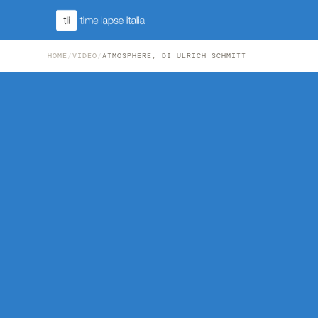
HOME
/
VIDEO
/
ATMOSPHERE, DI ULRICH SCHMITT