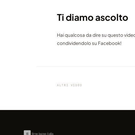
Ti diamo ascolto
Hai qualcosa da dire su questo vide
condividendolo su Facebook!
VIDEO
Hong Kong, China
ALTRI VIDEO
condiviso da marcofama