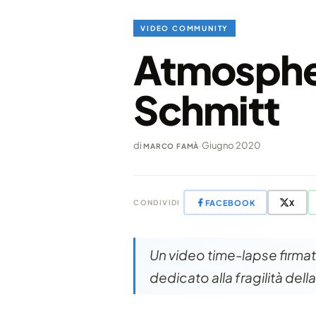
VIDEO COMMUNITY
Atmospher
Schmitt
di
·
Giugno 2020
MARCO FAMÀ
FACEBOOK
X
CONDIVIDI
Un video time-lapse firmat
dedicato alla fragilità del