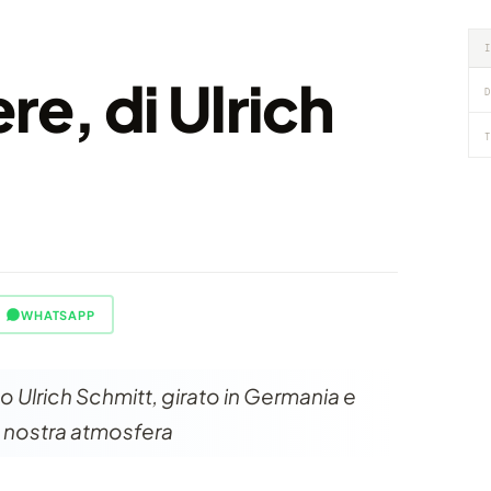
e, di Ulrich
D
T
WHATSAPP
o Ulrich Schmitt, girato in Germania e
la nostra atmosfera