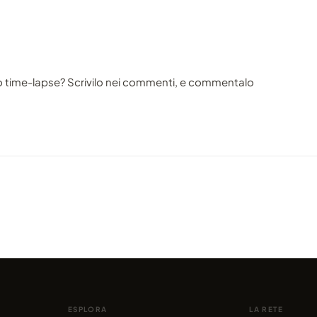
o time-lapse? Scrivilo nei commenti, e commentalo
VIDEO
VIDEO
Il cielo sulle Canarie, a Tenerife
La Vi
condiviso da marcofama
condivis
ESPLORA
LA RETE