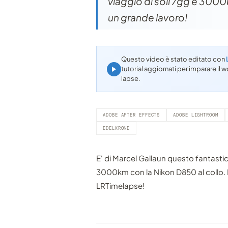
viaggio di soli 7gg e 3000
un grande lavoro!
Questo video è stato editato con
tutorial aggiornati per imparare i
lapse.
ADOBE AFTER EFFECTS
ADOBE LIGHTROOM
EDELKRONE
E' di Marcel Gallaun questo fantastico
3000km con la Nikon D850 al collo. D
LRTimelapse!