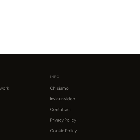
ibili viste dall'alto di
uver catturate da un solo
o
o da marcofama
INFO
twork
Chi siamo
Invia un video
Contattaci
Privacy Policy
Cookie Policy