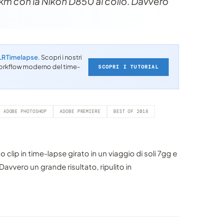
km con la Nikon D850 al collo. Davvero
LRTimelapse
. Scopri i nostri
l workflow moderno del time-
SCOPRI I TUTORIAL
ADOBE PHOTOSHOP
ADOBE PREMIERE
BEST OF 2018
 clip in time-lapse girato in un viaggio di soli 7gg e
avvero un grande risultato, ripulito in