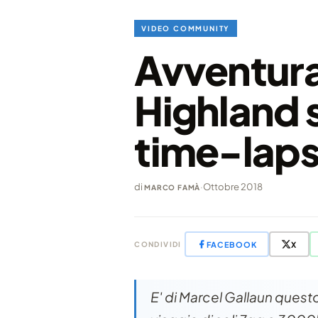
VIDEO COMMUNITY
Avventurat
Highland s
time-laps
di
·
Ottobre 2018
MARCO FAMÀ
FACEBOOK
X
CONDIVIDI
E' di Marcel Gallaun questo