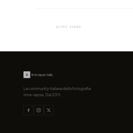
VIDEO
Cosa nasconde il cielo sopra 
noi, in un astro-timelapse ben
ALTRI VIDEO
condiviso da marcofama
La community italiana della fotografia
time-lapse. Dal 2011.