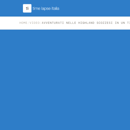
HOME
/
VIDEO
/
AVVENTURATI NELLE HIGHLAND SCOZZESI IN UN T