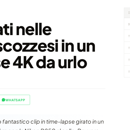
i nelle
D
T
cozzesi in un
T
e 4K da urlo
T
T
WHATSAPP
 fantastico clip in time-lapse girato in un