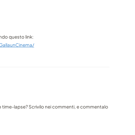
ando questo link:
GallaunCinema/
o time-lapse? Scrivilo nei commenti, e commentalo