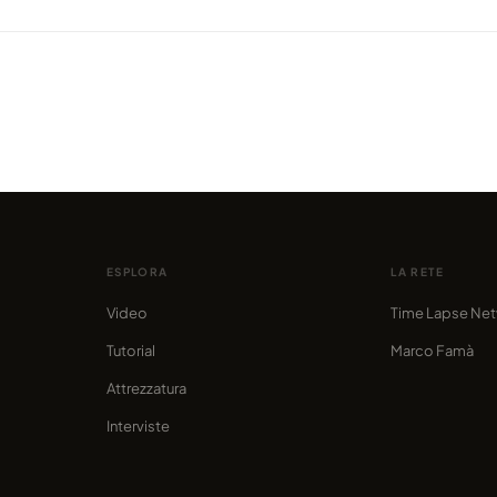
VIDEO
Incred
VIDEO
di
ALPENGLOW - Beauty of Austria: il
Vanco
 fatto
Trailer
picc
condiviso da marcofama
condivis
ESPLORA
LA RETE
Video
Time Lapse Ne
Tutorial
Marco Famà
Attrezzatura
Interviste