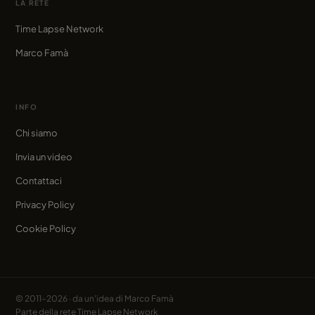
LA RETE
Time Lapse Network
Marco Famà
INFO
Chi siamo
Invia un video
Contattaci
Privacy Policy
Cookie Policy
© 2011–2026 · da un'idea di
Marco Famà
Parte della rete
Time Lapse Network