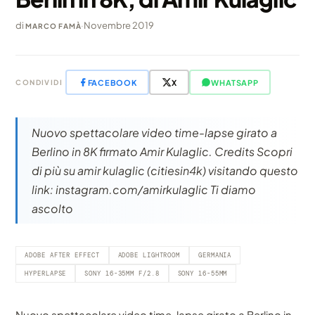
di
·
Novembre 2019
MARCO FAMÀ
FACEBOOK
X
WHATSAPP
CONDIVIDI
Nuovo spettacolare video time-lapse girato a
Berlino in 8K firmato Amir Kulaglic. Credits Scopri
di più su amir kulaglic (citiesin4k) visitando questo
link: instagram.com/amirkulaglic Ti diamo
ascolto
ADOBE AFTER EFFECT
ADOBE LIGHTROOM
GERMANIA
HYPERLAPSE
SONY 16-35MM F/2.8
SONY 16-55MM
Nuovo spettacolare video time-lapse girato a Berlino in