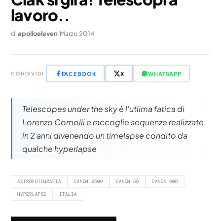
lavoro..
di
apolloeleven
·
Marzo 2014
FACEBOOK
X
WHATSAPP
CONDIVIDI
Telescopes under the sky è l'utlima fatica di
Lorenzo Comolli e raccoglie sequenze realizzate
in 2 anni divenendo un timelapse condito da
qualche hyperlapse
ASTROFOTOGRAFIA
CANON 350D
CANON 5D
CANON 60D
HYPERLAPSE
ITALIA