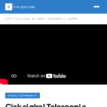
HOME
/
VIDEO
/
CIAK SI GIRA! TELESCOPI A LAVORO..
VIDEO COMMUNITY
Ciak si gira! Telescopi a