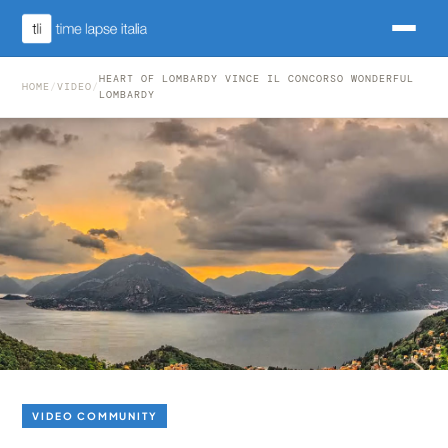
HEART OF LOMBARDY VINCE IL CONCORSO WONDERFUL
HOME
/
VIDEO
/
LOMBARDY
VIDEO COMMUNITY