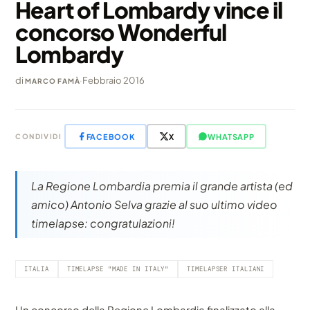
Heart of Lombardy vince il
concorso Wonderful
Lombardy
di
·
Febbraio 2016
MARCO FAMÀ
FACEBOOK
X
WHATSAPP
CONDIVIDI
La Regione Lombardia premia il grande artista (ed
amico) Antonio Selva grazie al suo ultimo video
timelapse: congratulazioni!
ITALIA
TIMELAPSE "MADE IN ITALY"
TIMELAPSER ITALIANI
Un concorso della Regione Lombardia finalizzato alla