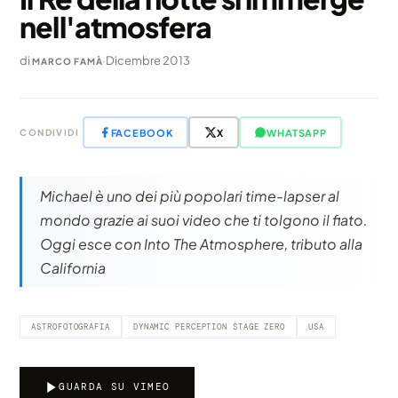
nell'atmosfera
di
·
Dicembre 2013
MARCO FAMÀ
FACEBOOK
X
WHATSAPP
CONDIVIDI
Michael è uno dei più popolari time-lapser al
mondo grazie ai suoi video che ti tolgono il fiato.
Oggi esce con Into The Atmosphere, tributo alla
California
ASTROFOTOGRAFIA
DYNAMIC PERCEPTION STAGE ZERO
USA
GUARDA SU VIMEO