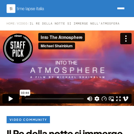
HOME
/
VIDEO
/
IL RE DELLA NOTTE SI IMMERGE NELL'ATMOSFERA
VIDEO COMMUNITY
Il Re della notte si immerge