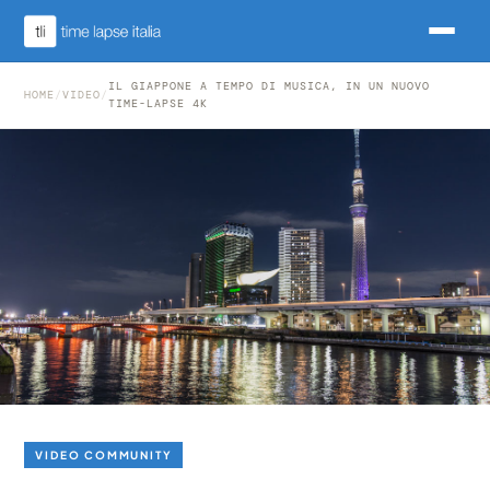
IL GIAPPONE A TEMPO DI MUSICA, IN UN NUOVO
HOME
/
VIDEO
/
TIME-LAPSE 4K
VIDEO COMMUNITY