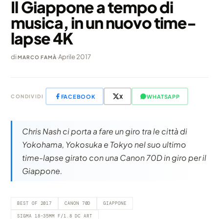
Il Giappone a tempo di
musica, in un nuovo time-
lapse 4K
di
·
Aprile 2017
MARCO FAMÀ
FACEBOOK
X
WHATSAPP
CONDIVIDI
Chris Nash ci porta a fare un giro tra le città di
Yokohama, Yokosuka e Tokyo nel suo ultimo
time-lapse girato con una Canon 70D in giro per il
Giappone.
BEST OF 2017
CANON 70D
GIAPPONE
SIGMA 18-35MM F/1.8 DC ART