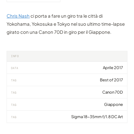
Chris Nash
ci porta a fare un giro tra le città di
Yokohama, Yokosuka e Tokyo nel suo ultimo time-lapse
girato con una Canon 70D in giro per il Giappone.
INFO
Aprile 2017
DATA
Best of 2017
TAG
Canon 70D
TAG
Giappone
TAG
Sigma 18-35mm f/1.8 DC Art
TAG