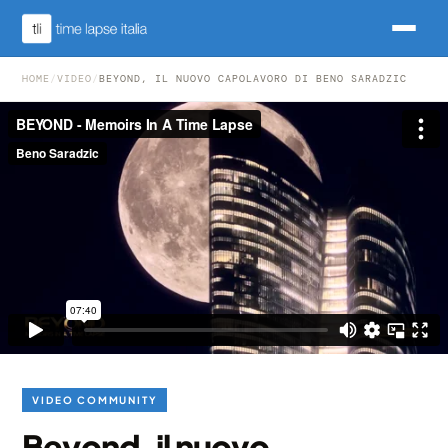
HOME
/
VIDEO
/
BEYOND, IL NUOVO CAPOLAVORO DI BENO SARADZIC
VIDEO COMMUNITY
Beyond, il nuovo