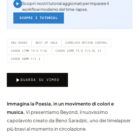
Scopri i nostri tutorial aggiornati per imparare il
workflow moderno del time-lapse.
SCOPRI I TUTORIAL
ABU DHABI
BEST OF 2014
CAMBLOCK MOTION CONTROL
CANON 17MM TS-E F/4L
CANON 24MM TS-E F/3.5L II
CANON 50MM F/1.2
GUARDA SU VIMEO
Immagina la Poesia, in un movimento di colori e
musica.
Vi presentiamo Beyond, il nuovissimo
capolavolo creato da Beno Saradzic, uno dei timelapser
più bravi al momento in circolazione.