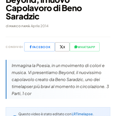
Capolavoro di Beno
Saradzic
di
·
Aprile 2014
MARCO FAMÀ
FACEBOOK
X
WHATSAPP
CONDIVIDI
Immagina la Poesia, in un movimento di colori e
musica. Vi presentiamo Beyond, il nuovissimo
capolavolo creato da Beno Saradzic, uno dei
timelapser più bravi al momento in circolazione. 3
Parti, 1 cor
Questo video è stato editato con
LRTimelapse
.