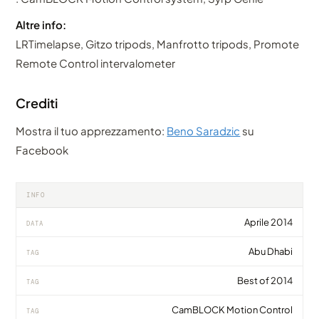
Altre info:
LRTimelapse, Gitzo tripods, Manfrotto tripods, Promote
Remote Control intervalometer
Crediti
Mostra il tuo apprezzamento:
Beno Saradzic
su
Facebook
INFO
Aprile 2014
DATA
Abu Dhabi
TAG
Best of 2014
TAG
CamBLOCK Motion Control
TAG