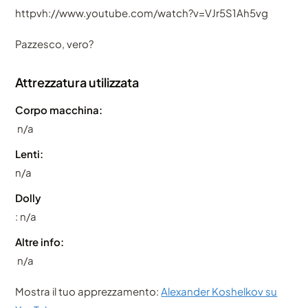
httpvh://www.youtube.com/watch?v=VJr5S1Ah5vg
Pazzesco, vero?
Attrezzatura utilizzata
Corpo macchina:
n/a
Lenti:
n/a
Dolly
: n/a
Altre info:
n/a
Mostra il tuo apprezzamento:
Alexander Koshelkov su