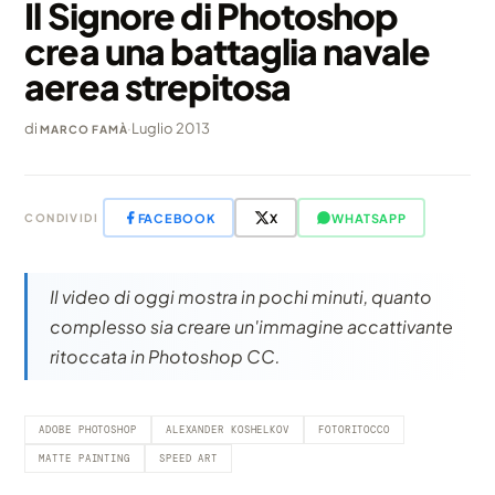
Il Signore di Photoshop
crea una battaglia navale
aerea strepitosa
di
·
Luglio 2013
MARCO FAMÀ
FACEBOOK
X
WHATSAPP
CONDIVIDI
Il video di oggi mostra in pochi minuti, quanto
complesso sia creare un'immagine accattivante
ritoccata in Photoshop CC.
ADOBE PHOTOSHOP
ALEXANDER KOSHELKOV
FOTORITOCCO
MATTE PAINTING
SPEED ART