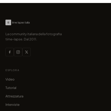
La community italiana della fotografia
time-lapse. Dal 2011.
ESPLORA
Video
Tutorial
Attrezzatura
Interviste