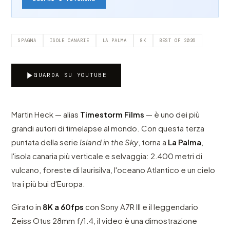
SPAGNA
ISOLE CANARIE
LA PALMA
8K
BEST OF 2026
GUARDA SU YOUTUBE
Martin Heck — alias
Timestorm Films
— è uno dei più
grandi autori di timelapse al mondo. Con questa terza
puntata della serie
Island in the Sky
, torna a
La Palma
,
l'isola canaria più verticale e selvaggia: 2.400 metri di
vulcano, foreste di laurisilva, l'oceano Atlantico e un cielo
tra i più bui d'Europa.
Girato in
8K a 60fps
con Sony A7R III e il leggendario
Zeiss Otus 28mm f/1.4, il video è una dimostrazione