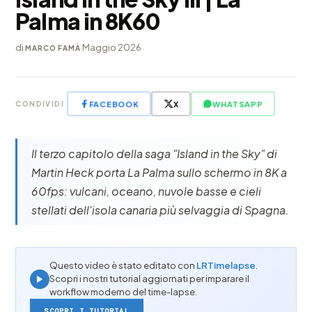
Palma in 8K60
di
·
Maggio 2026
MARCO FAMÀ
FACEBOOK
X
WHATSAPP
CONDIVIDI
Il terzo capitolo della saga "Island in the Sky" di
Martin Heck porta La Palma sullo schermo in 8K a
60fps: vulcani, oceano, nuvole basse e cieli
stellati dell'isola canaria più selvaggia di Spagna.
Questo video è stato editato con
LRTimelapse
.
Scopri i nostri tutorial aggiornati per imparare il
workflow moderno del time-lapse.
SCOPRI I TUTORIAL