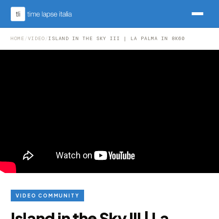
HOME
/
VIDEO
/
ISLAND IN THE SKY III | LA PALMA IN 8K60
VIDEO COMMUNITY
Island in the Sky III | La