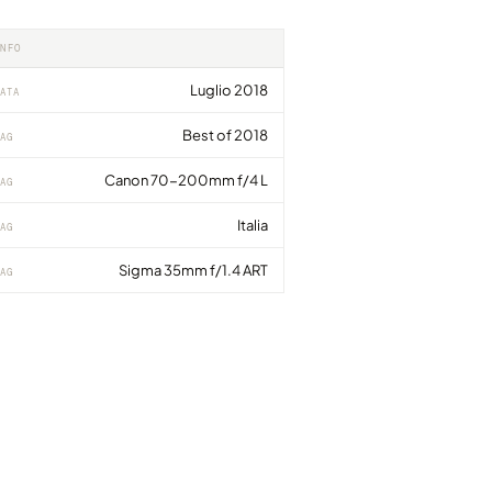
INFO
Luglio 2018
ATA
Best of 2018
AG
Canon 70-200mm f/4 L
AG
Italia
AG
Sigma 35mm f/1.4 ART
AG