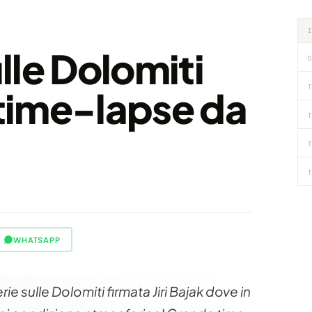
ulle Dolomiti
D
T
 time-lapse da
T
T
T
WHATSAPP
ie sulle Dolomiti firmata Jiri Bajak dove in