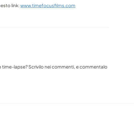
uesto link:
www.timefocusfilms.com
o time-lapse? Scrivilo nei commenti, e commentalo
VIDEO
VIDEO
lle
Jeseniky - Misty Mountains 8K, di
Le Al
Jiri Bajak
coinv
condiviso da marcofama
condivis