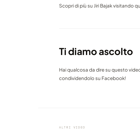
Scopri di più su Jiri Bajak visitando q
Ti diamo ascolto
Hai qualcosa da dire su questo vide
condividendolo su Facebook!
VIDEO
Grande viaggio (con tanto di
splendida colonna sonora) su
Dolomiti
ALTRI VIDEO
condiviso da marcofama