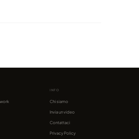
tati a San Pietroburgo
te le notti bianche?!
o da marcofama
INFO
twork
Chi siamo
Invia un video
Contattaci
Privacy Policy