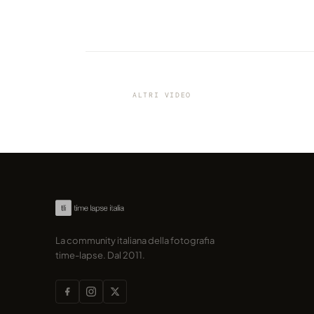
VIDEO
Le 4 stagioni del Lake District
National Park (UK) in timelaps
ALTRI VIDEO
condiviso da marcofama
La community italiana della fotografia
time-lapse. Dal 2011.