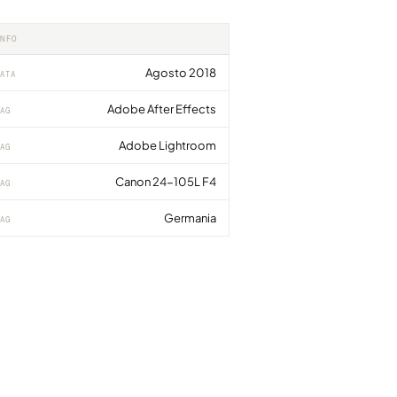
INFO
Agosto 2018
ATA
Adobe After Effects
AG
Adobe Lightroom
AG
Canon 24-105L F4
AG
Germania
AG