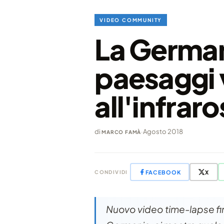
VIDEO COMMUNITY
La Germani
paesaggi v
all'infrar
di
·
Agosto 2018
MARCO FAMÀ
FACEBOOK
X
CONDIVIDI
Nuovo video time-lapse fir