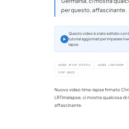
Germania, ci mostra qualc
per questo, affascinante.
Questo video è stato editato con
tutorial aggiornati per imparare i
lapse.
ADOBE AFTER EFFECTS
ADOBE LIGHTROOM
SYRP GENIE
Nuovo video time-lapse firmato Chris
LRTimelapse, ci mostra qualcosa di
affascinante.