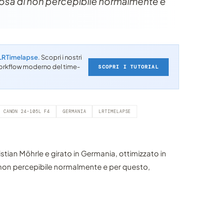
osa di non percepibile normalmente e
LRTimelapse
. Scopri i nostri
l workflow moderno del time-
SCOPRI I TUTORIAL
CANON 24-105L F4
GERMANIA
LRTIMELAPSE
tian Möhrle e girato in Germania, ottimizzato in
 non percepibile normalmente e per questo,