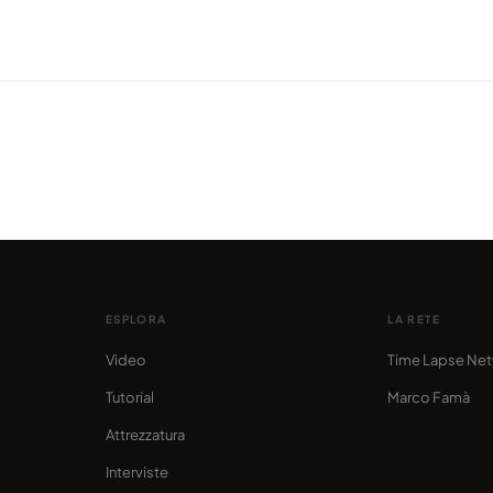
VIDEO
VIDEO
Tutti i colori dei paesaggi rurali
Mai s
e
dell'Iowa's in 4K
duran
condiviso da marcofama
condivis
ESPLORA
LA RETE
Video
Time Lapse Ne
Tutorial
Marco Famà
Attrezzatura
Interviste