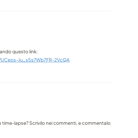
tando questo link:
el/UCeos-Ju_sSs7Wb7FR-2VcQA
o time-lapse? Scrivilo nei commenti, e commentalo