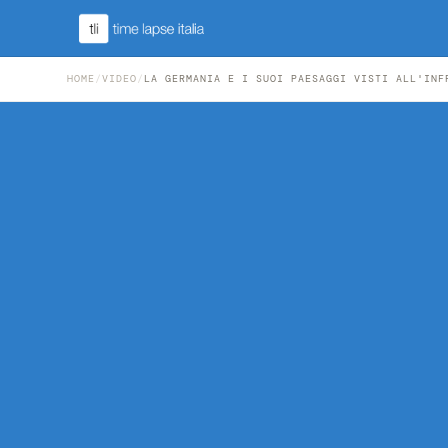
HOME
/
VIDEO
/
LA GERMANIA E I SUOI PAESAGGI VISTI ALL'INF