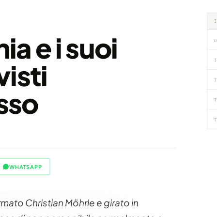
a e i suoi
D
T
isti
T
osso
T
T
WHATSAPP
mato Christian Möhrle e girato in