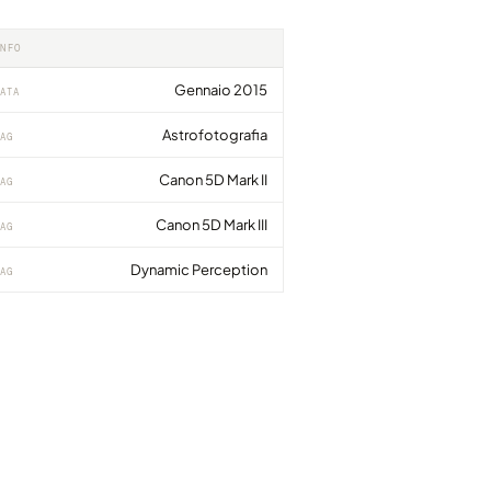
INFO
Gennaio 2015
ATA
Astrofotografia
AG
Canon 5D Mark II
AG
Canon 5D Mark III
AG
Dynamic Perception
AG