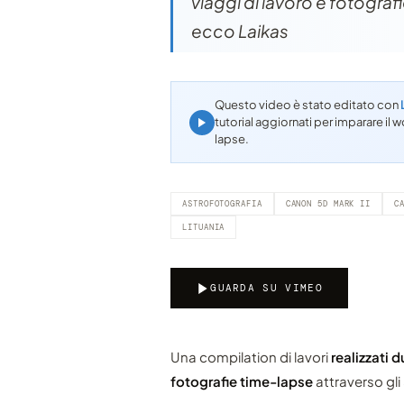
viaggi di lavoro e fotografi
ecco Laikas
Questo video è stato editato con
tutorial aggiornati per imparare i
lapse.
ASTROFOTOGRAFIA
CANON 5D MARK II
C
LITUANIA
GUARDA SU VIMEO
Una compilation di lavori
realizzati d
fotografie time-lapse
attraverso gli 