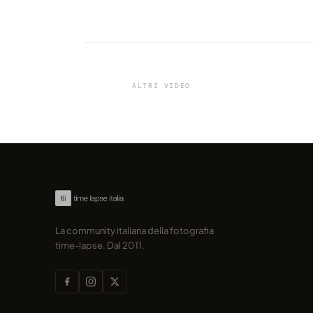
VIDEO
Ibiza Lights III: un lato dell'iso
difficilmente conoscete
ALTRI VIDEO
condiviso da marcofama
La community italiana della fotografia
time-lapse. Dal 2011.