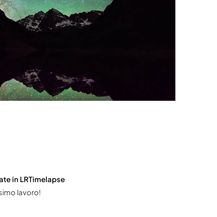
zate in LRTimelapse
ssimo lavoro!