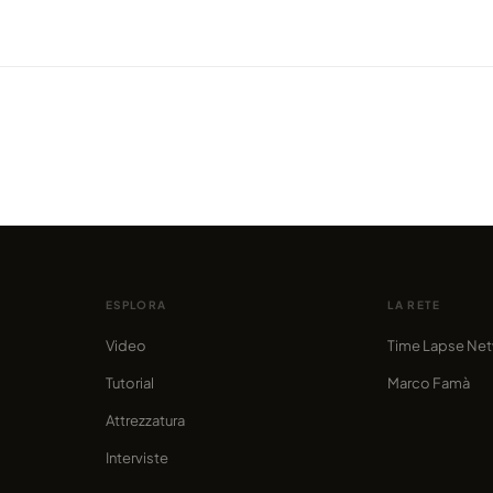
VIDEO
VIDEO
la che
Tropico del Capricorno, un nuovo
Purel
progetto di film in timelapse
cieli
condiviso da marcofama
condivis
ESPLORA
LA RETE
Video
Time Lapse Ne
Tutorial
Marco Famà
Attrezzatura
Interviste