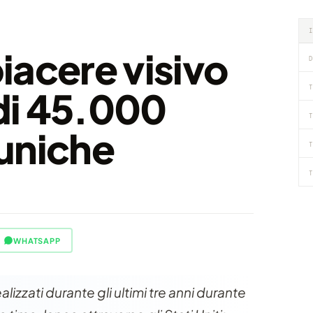
piacere visivo
D
T
 di 45.000
T
uniche
T
T
WHATSAPP
alizzati durante gli ultimi tre anni durante