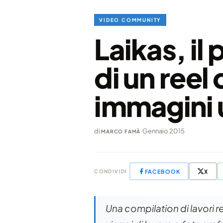
VIDEO COMMUNITY
Laikas, il 
di un reel
immagini 
di
·
Gennaio 2015
MARCO FAMÀ
FACEBOOK
X
CONDIVIDI
Una compilation di lavori re