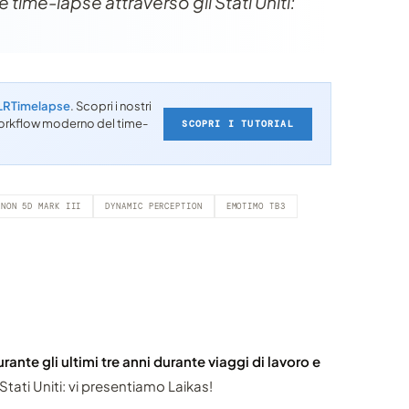
e time-lapse attraverso gli Stati Uniti:
LRTimelapse
. Scopri i nostri
l workflow moderno del time-
SCOPRI I TUTORIAL
ANON 5D MARK III
DYNAMIC PERCEPTION
EMOTIMO TB3
urante gli ultimi tre anni durante viaggi di lavoro e
Stati Uniti: vi presentiamo Laikas!