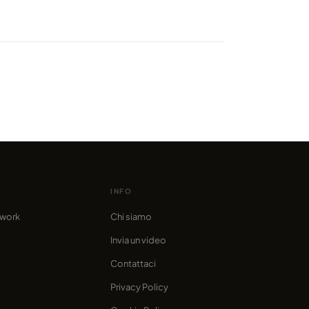
y Pacific Northwest, dove i
 sono davvero bui
o da marcofama
INFO
twork
Chi siamo
Invia un video
Contattaci
Privacy Policy