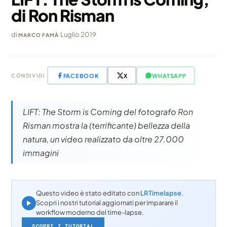
di Ron Risman
di
·
Luglio 2019
MARCO FAMÀ
FACEBOOK
X
WHATSAPP
CONDIVIDI
LIFT: The Storm is Coming del fotografo Ron
Risman mostra la (terrificante) bellezza della
natura, un video realizzato da oltre 27.000
immagini
Questo video è stato editato con
LRTimelapse
.
Scopri i nostri tutorial aggiornati per imparare il
workflow moderno del time-lapse.
SCOPRI I TUTORIAL