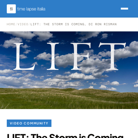
HOME
/
VIDEO
/
LIFT: THE STORM IS COMING, DI RON RISMAN
VIDEO COMMUNITY
LIFT: The Storm is Coming,