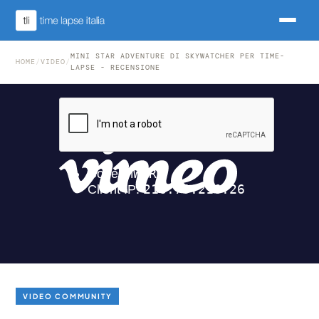
MINI STAR ADVENTURE DI SKYWATCHER PER TIME-
HOME
/
VIDEO
/
LAPSE - RECENSIONE
VIDEO COMMUNITY