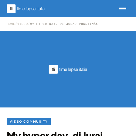
HOME
/
VIDEO
/
MY HYPER DAY, DI JURAJ PROSTINÁK
VIDEO COMMUNITY
My hyper day, di Juraj