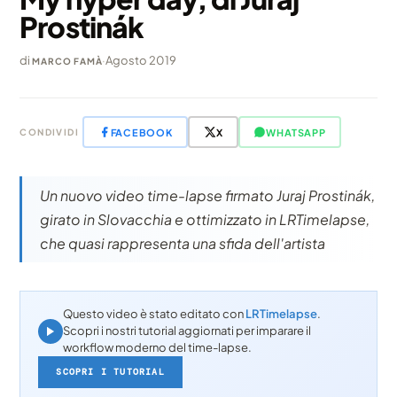
Prostinák
di
·
Agosto 2019
MARCO FAMÀ
FACEBOOK
X
WHATSAPP
CONDIVIDI
Un nuovo video time-lapse firmato Juraj Prostinák,
girato in Slovacchia e ottimizzato in LRTimelapse,
che quasi rappresenta una sfida dell'artista
Questo video è stato editato con
LRTimelapse
.
Scopri i nostri tutorial aggiornati per imparare il
workflow moderno del time-lapse.
SCOPRI I TUTORIAL