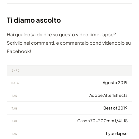
Ti diamo ascolto
Hai qualcosa da dire su questo video time-lapse?
Scrivilo nei commenti, e commentalo condividendolo su
Facebook!
INFO
Agosto 2019
DATA
Adobe After Effects
TAG
Best of 2019
TAG
Canon 70-200mm f/4 L IS
TAG
hyperlapse
TAG