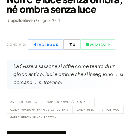
né ombra senza luce
di
apolloeleven
·
Giugno 2014
FACEBOOK
X
WHATSAPP
CONDIVIDI
La Svizzera sassone si offre come teatro di un
gioco antico: luci e ombre che si inseguono ... si
cercano ... si trovano!
ASTROFOTOGRAFIA
CANON 18-55MM F/3.5-5.6 IS
CANON 55-250MM F/4-5.6 IS II EF-S
CANON 600D
CANON 700D
GOPRO HERO3+ BLACK EDITION