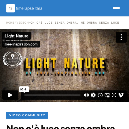
HOME
/
VIDEO
/
NON C'È LUCE SENZA OMBRA, NÉ OMBRA SENZA LUCE
VIDEO COMMUNITY
Non c'è luce senza ombra,