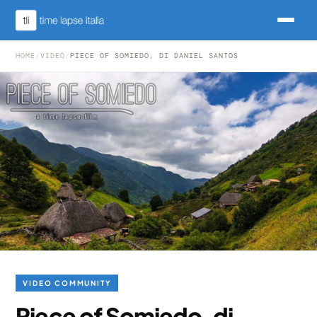
HOME
/
VIDEO
/
PIECE OF SOMIEDO, DI DANIEL SANTOS
VIDEO COMMUNITY
Piece of Somiedo, di