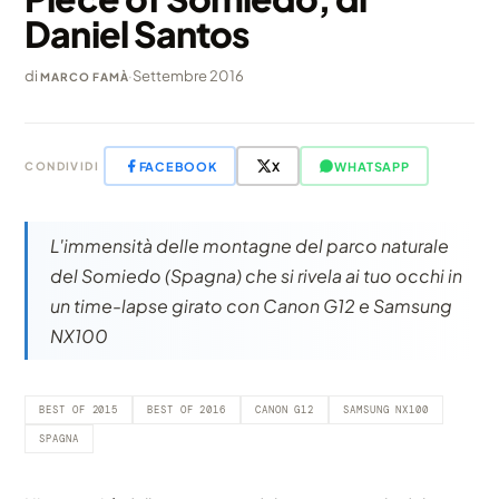
Daniel Santos
di
·
Settembre 2016
MARCO FAMÀ
FACEBOOK
X
WHATSAPP
CONDIVIDI
L'immensità delle montagne del parco naturale
del Somiedo (Spagna) che si rivela ai tuo occhi in
un time-lapse girato con Canon G12 e Samsung
NX100
BEST OF 2015
BEST OF 2016
CANON G12
SAMSUNG NX100
SPAGNA