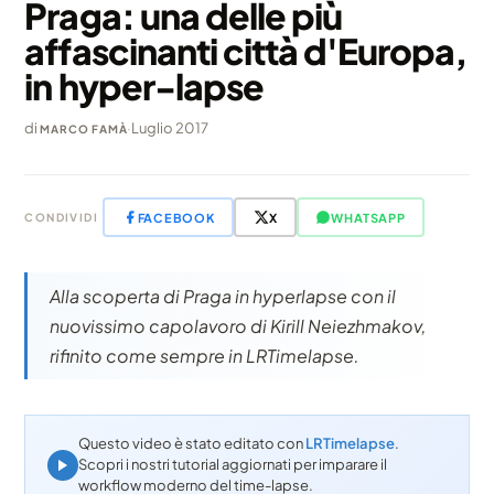
Praga: una delle più
affascinanti città d'Europa,
in hyper-lapse
di
·
Luglio 2017
MARCO FAMÀ
FACEBOOK
X
WHATSAPP
CONDIVIDI
Alla scoperta di Praga in hyperlapse con il
nuovissimo capolavoro di Kirill Neiezhmakov,
rifinito come sempre in LRTimelapse.
Questo video è stato editato con
LRTimelapse
.
Scopri i nostri tutorial aggiornati per imparare il
workflow moderno del time-lapse.