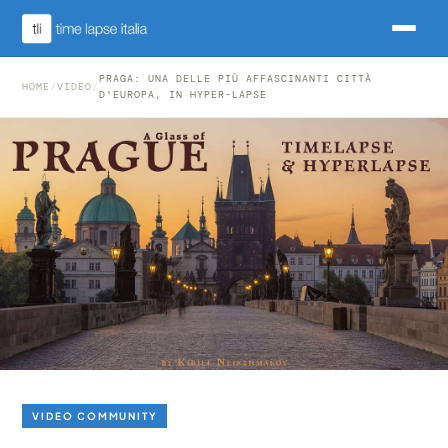
PRAGA: UNA DELLE PIÙ AFFASCINANTI CITTÀ
HOME
/
VIDEO
/
D'EUROPA, IN HYPER-LAPSE
VIDEO COMMUNITY