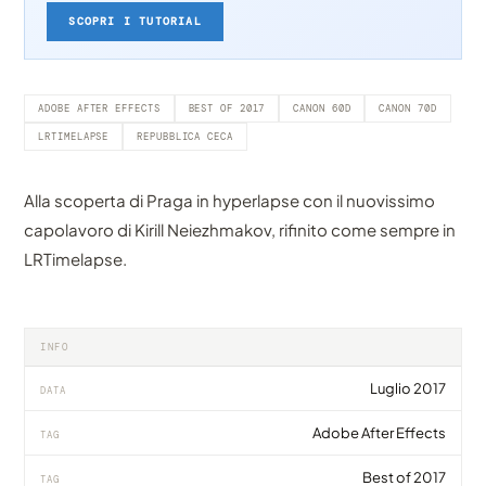
SCOPRI I TUTORIAL
ADOBE AFTER EFFECTS
BEST OF 2017
CANON 60D
CANON 70D
LRTIMELAPSE
REPUBBLICA CECA
Alla scoperta di Praga in hyperlapse con il nuovissimo
capolavoro di Kirill Neiezhmakov, rifinito come sempre in
LRTimelapse.
INFO
Luglio 2017
DATA
Adobe After Effects
TAG
Best of 2017
TAG