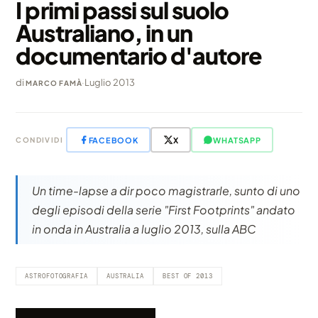
I primi passi sul suolo
Australiano, in un
documentario d'autore
di
·
Luglio 2013
MARCO FAMÀ
FACEBOOK
X
WHATSAPP
CONDIVIDI
Un time-lapse a dir poco magistrarle, sunto di uno
degli episodi della serie "First Footprints" andato
in onda in Australia a luglio 2013, sulla ABC
ASTROFOTOGRAFIA
AUSTRALIA
BEST OF 2013