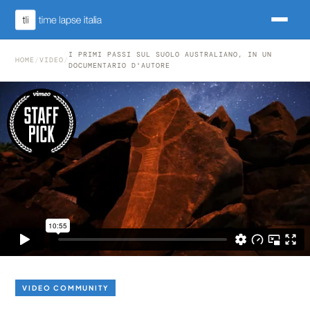
I PRIMI PASSI SUL SUOLO AUSTRALIANO, IN UN
HOME
/
VIDEO
/
DOCUMENTARIO D'AUTORE
VIDEO COMMUNITY