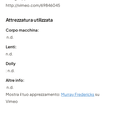
http://vimeo.com/69846045
Attrezzatura utilizzata
Corpo macchina:
n.d.
Lenti:
n.d.
Dolly
: n.d.
Altre info:
n.d.
Mostra il tuo apprezzamento:
Murray Fredericks
su
Vimeo