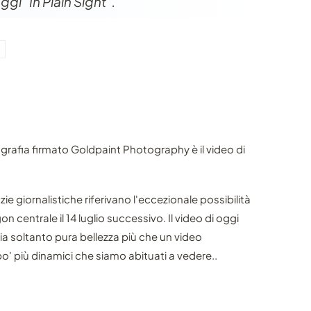
gi "In Plain Sight".
ografia firmato Goldpaint Photography è il video di
nzie giornalistiche riferivano l'eccezionale possibilità
n centrale il 14 luglio successivo. Il video di oggi
 soltanto pura bellezza più che un video
po' più dinamici che siamo abituati a vedere..