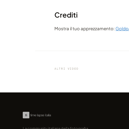
Crediti
Mostra il tuo apprezzamento:
Goldp
VIDEO
Il nuovo incredibile video di
Dakotalapse, Temporal Disto
ALTRI VIDEO
condiviso da Ardenvis
La community italiana della fotografia