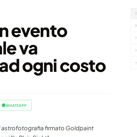
n evento
D
T
le va
T
 ad ogni costo
T
WHATSAPP
i astrofotografia firmato Goldpaint