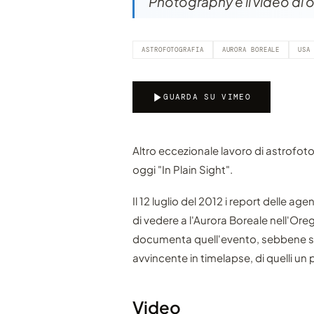
Photography è il video di og
ASTROFOTOGRAFIA
AURORA BOREALE
USA
GUARDA SU VIMEO
Altro eccezionale lavoro di astrofot
oggi "In Plain Sight".
Il 12 luglio del 2012 i report delle age
di vedere a l'Aurora Boreale nell'Orego
documenta quell'evento, sebbene sia
avvincente in timelapse, di quelli un 
Video