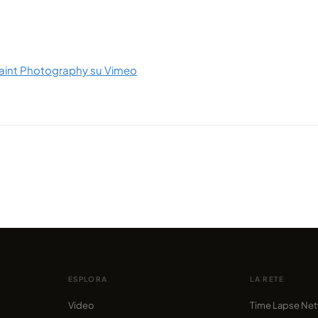
aint Photography su Vimeo
VIDEO
VIDEO
Cieli stellati dall'Arizona e dal
Quando
rtion
Colorado
Los A
condiviso da Ardenvis
condivis
ESPLORA
LA RETE
Video
Time Lapse Ne