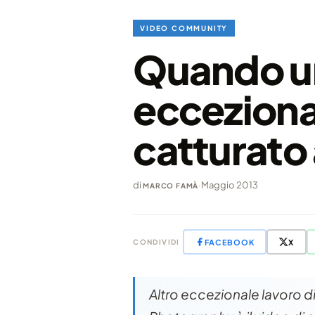
VIDEO COMMUNITY
Quando u
ecceziona
catturato
di
·
Maggio 2013
MARCO FAMÀ
FACEBOOK
X
CONDIVIDI
Altro eccezionale lavoro d