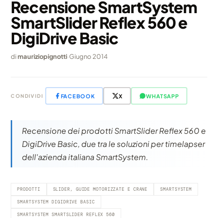
Recensione SmartSystem
SmartSlider Reflex 560 e
DigiDrive Basic
di
mauriziopignotti
·
Giugno 2014
FACEBOOK
X
WHATSAPP
CONDIVIDI
Recensione dei prodotti SmartSlider Reflex 560 e
DigiDrive Basic, due tra le soluzioni per timelapser
dell'azienda italiana SmartSystem.
PRODOTTI
SLIDER, GUIDE MOTORIZZATE E CRANE
SMARTSYSTEM
SMARTSYSTEM DIGIDRIVE BASIC
SMARTSYSTEM SMARTSLIDER REFLEX 560