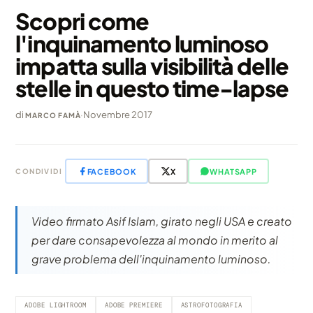
Scopri come
l'inquinamento luminoso
impatta sulla visibilità delle
stelle in questo time-lapse
di
·
Novembre 2017
MARCO FAMÀ
FACEBOOK
X
WHATSAPP
CONDIVIDI
Video firmato Asif Islam, girato negli USA e creato
per dare consapevolezza al mondo in merito al
grave problema dell'inquinamento luminoso.
ADOBE LIGHTROOM
ADOBE PREMIERE
ASTROFOTOGRAFIA