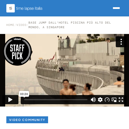
BASE JUMP DALL'HOTEL PISCINA PIÙ ALTO DEL
HOME
/
VIDEO
/
MONDO, A SINGAPORE
VIDEO COMMUNITY