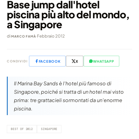
Base jump dall'hotel
piscina più alto del mondo,
a Singapore
di
·
Febbraio 2012
MARCO FAMÀ
FACEBOOK
X
WHATSAPP
CONDIVIDI
Il Marina Bay Sands è l'hotel più famoso di
Singapore, poiché si tratta di un hotel mai visto
prima: tre grattacieli sormontati da un'enorme
piscina.
BEST OF 2012
SINGAPORE