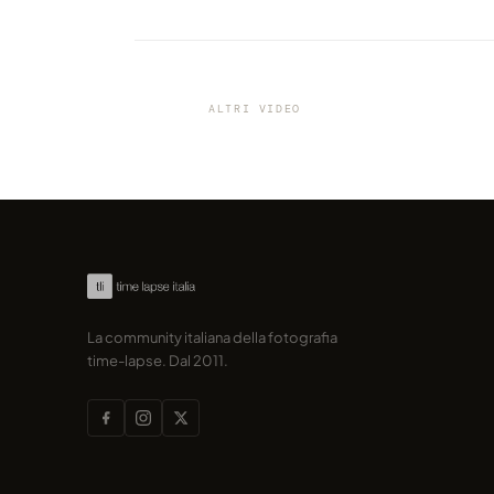
VIDEO
Quando un timelapse è un
capolavoro, si vede dall'inizio
Landscapes: Volume 2
ALTRI VIDEO
condiviso da marcofama
La community italiana della fotografia
time-lapse. Dal 2011.