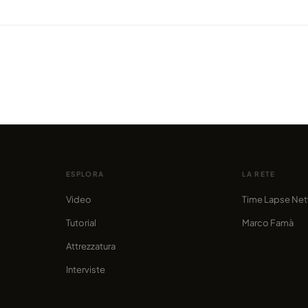
VIDEO
:
Time Land, ovvero Israele in time-
VIDEO
lapse
Washi
condiviso da marcofama
condivis
ESPLORA
LA RETE
Video
Time Lapse Ne
Tutorial
Marco Famà
Attrezzatura
Interviste