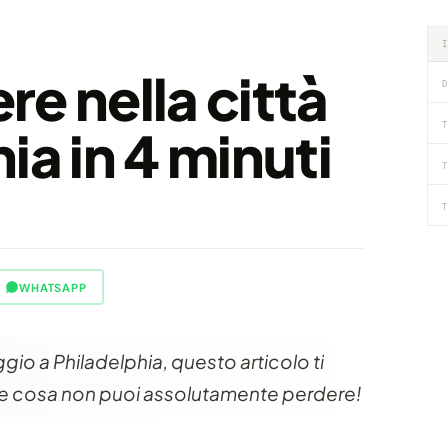
e nella città
D
T
ia in 4 minuti
T
T
WHATSAPP
ggio a Philadelphia, questo articolo ti
rire cosa non puoi assolutamente perdere!