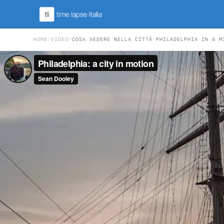
HOME
/
VIDEO
/
COSA VEDERE NELLA CITTÀ PHILADELPHIA IN 4 M