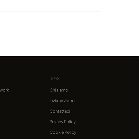
ngton DC e le District Nights
o da marcofama
INFO
twork
Chi siamo
Invia un video
Contattaci
Privacy Policy
Cookie Policy