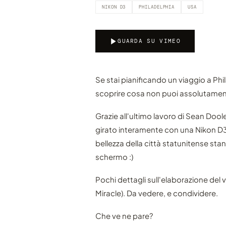
NIKON D3
PHILADELPHIA
USA
GUARDA SU VIMEO
Se stai pianificando un viaggio a Phil
scoprire cosa non puoi assolutamen
Grazie all'ultimo lavoro di Sean Dool
girato interamente con una Nikon D3, 
bellezza della città statunitense st
schermo :)
Pochi dettagli sull'elaborazione del 
Miracle). Da vedere, e condividere.
Che ve ne pare?