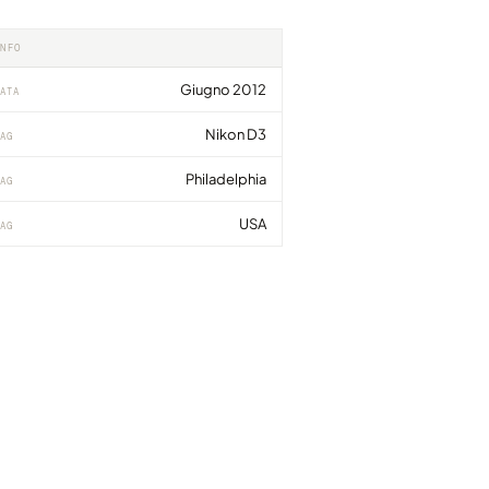
INFO
Giugno 2012
ATA
Nikon D3
AG
Philadelphia
AG
USA
AG