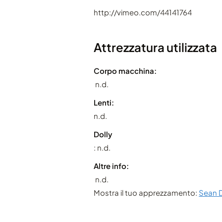
http://vimeo.com/44141764
Attrezzatura utilizzata
Corpo macchina:
n.d.
Lenti:
n.d.
Dolly
: n.d.
Altre info:
n.d.
Mostra il tuo apprezzamento:
Sean 