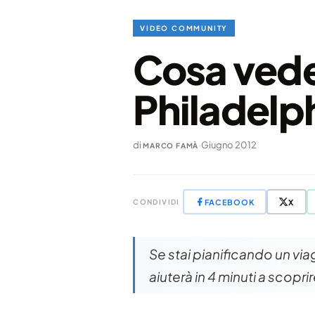
VIDEO COMMUNITY
Cosa veder
Philadelph
di
·
Giugno 2012
MARCO FAMÀ
FACEBOOK
X
CONDIVIDI
Se stai pianificando un via
aiuterà in 4 minuti a scop