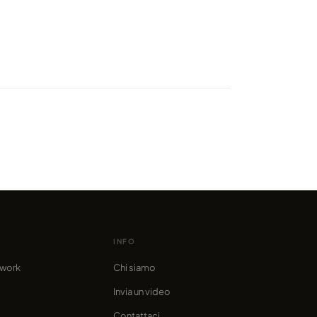
radiso degli astronomi è qui
o da marcofama
INFO
twork
Chi siamo
Invia un video
Contattaci