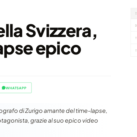
ella Svizzera,
D
T
apse epico
T
WHATSAPP
tografo di Zurigo amante del time-lapse,
protagonista, grazie al suo epico video