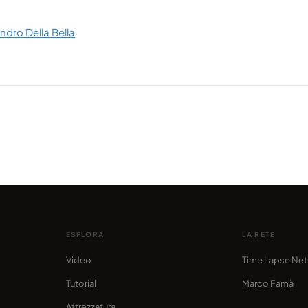
ndro Della Bella
VIDEO
otto
Il nuovo incredibile video di
VIDEO
Dakotalapse, Temporal Distortion
Il pa
condiviso da Ardenvis
condivis
ESPLORA
LA RETE
Video
Time Lapse Ne
Tutorial
Marco Famà
Attrezzatura