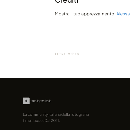
Mostra il tuo apprezzamento:
Alessa
VIDEO
La Svizzera in un time-lapse s
le stelle
ALTRI VIDEO
condiviso da marcofama
La community italiana della fotografia
time-lapse. Dal 2011.