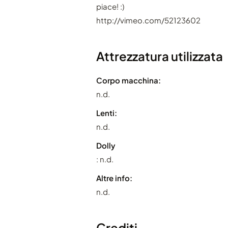
piace! :)
http://vimeo.com/52123602
Attrezzatura utilizzata
Corpo macchina:
n.d.
Lenti:
n.d.
Dolly
: n.d.
Altre info:
n.d.
Crediti