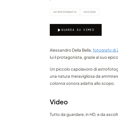
ASTROFOTOGRAFIA
SVIZZERA
GUARDA SU VIMEO
Alessandro Della Bella,
fotografo di 
lui il protagonista, grazie al suo epi
Un piccolo capolavoro di astrofotogr
una natura meravigliosa da ammirar
colonna sonora adatta allo scopo.
Video
Tutto da guardare, in HD, e da ascol