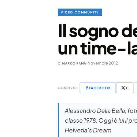
VIDEO COMMUNITY
Il sogno d
un time-l
di
·
Novembre 2012
MARCO FAMÀ
FACEBOOK
X
CONDIVIDI
Alessandro Della Bella, fo
classe 1978. Oggi è lui il 
Helvetia's Dream.