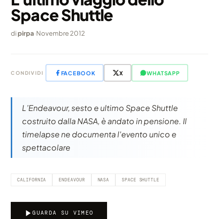
Space Shuttle
di
pirpa
·
Novembre 2012
FACEBOOK
X
WHATSAPP
CONDIVIDI
L’Endeavour, sesto e ultimo Space Shuttle
costruito dalla NASA, è andato in pensione. Il
timelapse ne documenta l'evento unico e
spettacolare
CALIFORNIA
ENDEAVOUR
NASA
SPACE SHUTTLE
GUARDA SU VIMEO