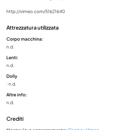
http://vimeo.com/51621640
Attrezzatura utilizzata
Corpo macchina:
n.d.
Lenti:
n.d.
Dolly
: n.d.
Altre info:
n.d.
Crediti
Mostra il tuo apprezzamento:
Givot su Vimeo