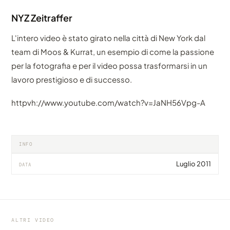
NYZ Zeitraffer
L'intero video è stato girato nella città di New York dal
team di Moos & Kurrat, un esempio di come la passione
per la fotografia e per il video possa trasformarsi in un
lavoro prestigioso e di successo.
httpvh://www.youtube.com/watch?v=JaNH56Vpg-A
INFO
Luglio 2011
DATA
VIDEO
VIDEO
VIDEO
Hong Kong, China
Il cielo sulle Canarie, a Tenerife
La Via Lattea, dal Sud Dakota
ALTRI VIDEO
condiviso da marcofama
condiviso da marcofama
condiviso da marcofama