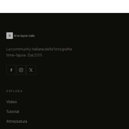
La community italiana della fotografia
time-lapse. Dal 2011.
ESPLORA
Video
Tutorial
Attrezzatura