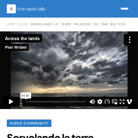
HOME
/
VIDEO
/
SORVOLANDO LE TERRE POLACCHE SUL MAR BALTICO
VIDEO COMMUNITY
Sorvolando le terre