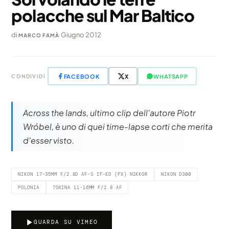
polacche sul Mar Baltico
di
·
Giugno 2012
MARCO FAMÀ
FACEBOOK
X
WHATSAPP
CONDIVIDI
Across the lands, ultimo clip dell'autore Piotr
Wróbel, è uno di quei time-lapse corti che merita
d'esser visto.
NIKON 17-35MM F/2.8D AF-S IF-ED (FX) NIKKOR
NIKON D300
POLONIA
TOKINA 11-16MM F/2.8 AF
GUARDA SU VIMEO