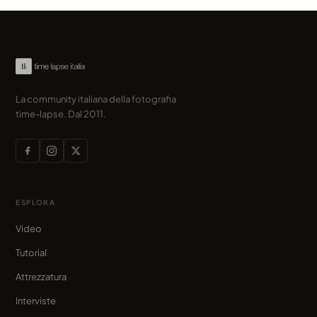
La community italiana della fotografia
time-lapse. Dal 2011.
ESPLORA
Video
Tutorial
Attrezzatura
Interviste