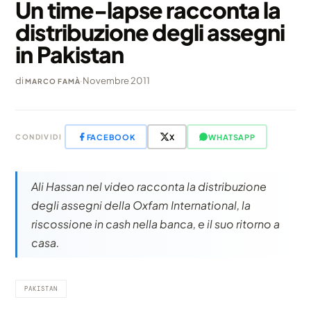
Un time-lapse racconta la
distribuzione degli assegni
in Pakistan
di
·
Novembre 2011
MARCO FAMÀ
FACEBOOK
X
WHATSAPP
CONDIVIDI
Ali Hassan nel video racconta la distribuzione
degli assegni della Oxfam International, la
riscossione in cash nella banca, e il suo ritorno a
casa.
PAKISTAN