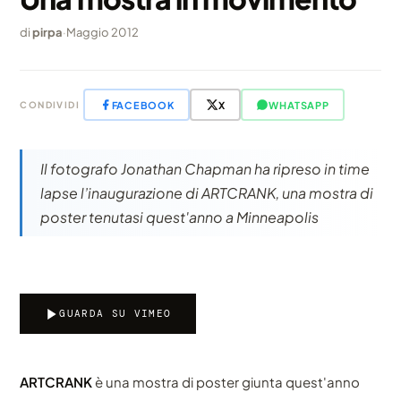
di
pirpa
·
Maggio 2012
FACEBOOK
X
WHATSAPP
CONDIVIDI
Il fotografo Jonathan Chapman ha ripreso in time
lapse l’inaugurazione di ARTCRANK, una mostra di
poster tenutasi quest'anno a Minneapolis
GUARDA SU VIMEO
ARTCRANK
è una mostra di poster giunta quest'anno