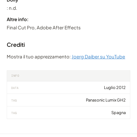
: n.d.
Altre info:
Final Cut Pro, Adobe After Effects
Crediti
Mostra il tuo apprezzamento:
Joerg Daiber su YouTube
INFO
Luglio 2012
DATA
Panasonic Lumix GH2
TAG
Spagna
TAG
VIDEO
VIDEO