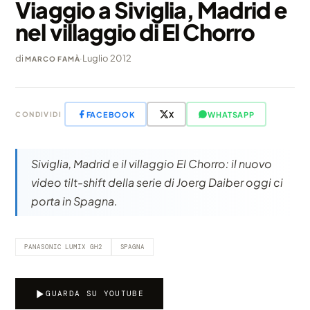
Viaggio a Siviglia, Madrid e
nel villaggio di El Chorro
di
·
Luglio 2012
MARCO FAMÀ
FACEBOOK
X
WHATSAPP
CONDIVIDI
Siviglia, Madrid e il villaggio El Chorro: il nuovo
video tilt-shift della serie di Joerg Daiber oggi ci
porta in Spagna.
PANASONIC LUMIX GH2
SPAGNA
GUARDA SU YOUTUBE