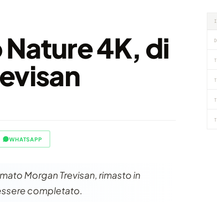
o Nature 4K, di
D
T
evisan
T
T
T
WHATSAPP
rmato Morgan Trevisan, rimasto in
 essere completato.