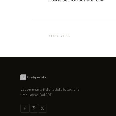
VIDEO
La piccola cittadina olandese
'Zwolle' catturata in time-lap
ALTRI VIDEO
condiviso da marcofama
La community italiana della fotografia
time-lapse. Dal 2011.