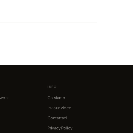
i Bassi sono diventati un
latore per una settimana!
o da marcofama
INFO
twork
Chi siamo
Invia un video
Contattaci
Privacy Policy