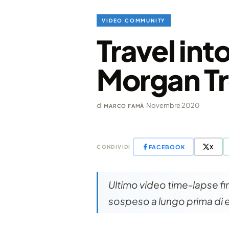
VIDEO COMMUNITY
Travel int
Morgan Tr
di
·
Novembre 2020
MARCO FAMÀ
FACEBOOK
X
CONDIVIDI
Ultimo video time-lapse fi
sospeso a lungo prima di