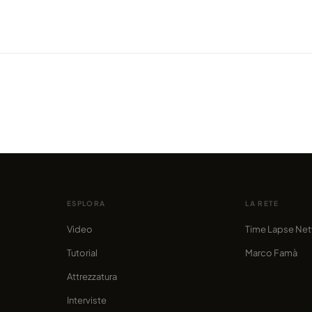
VIDEO
VIDEO
 di
21.000 immagini per mostrare la
I Paes
se
bellezza delle montagne polacche
conge
condiviso da marcofama
condivis
ESPLORA
LA RETE
Video
Time Lapse Ne
Tutorial
Marco Famà
Attrezzatura
Interviste