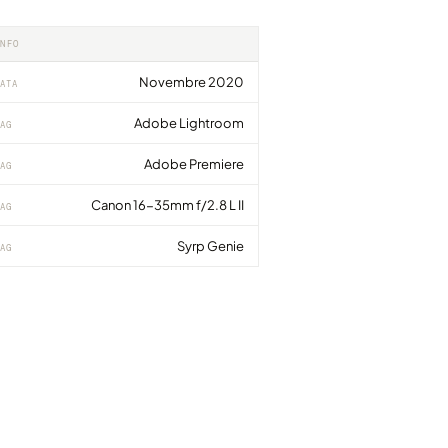
INFO
Novembre 2020
ATA
Adobe Lightroom
AG
Adobe Premiere
AG
Canon 16-35mm f/2.8 L II
AG
Syrp Genie
AG