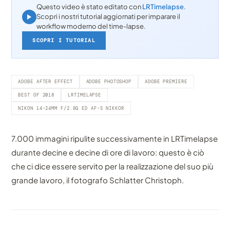
Questo video è stato editato con
LRTimelapse
.
Scopri i nostri tutorial aggiornati per imparare il
workflow moderno del time-lapse.
SCOPRI I TUTORIAL
ADOBE AFTER EFFECT
ADOBE PHOTOSHOP
ADOBE PREMIERE
BEST OF 2018
LRTIMELAPSE
NIKON 14-24MM F/2.8G ED AF-S NIKKOR
7.000 immagini ripulite successivamente in LRTimelapse
durante decine e decine di ore di lavoro: questo è ciò
che ci dice essere servito per la realizzazione del suo più
grande lavoro, il fotografo Schlatter Christoph.