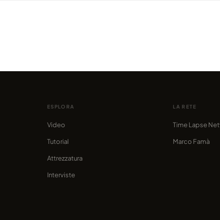
Dalla Via Lattea alla città: un time-
VIDEO
erso i
lapse alla scoperta della Svizzera di
Bedda
i
Berna
ritrat
condiviso da marcofama
condivis
ESPLORA
LA RETE
Video
Time Lapse Ne
Tutorial
Marco Famà
Attrezzatura
Interviste