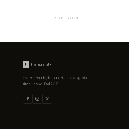
VIDEO
Viaggio in hyper-lapse attrav
distretti multiculturali di Miam
ALTRI VIDEO
condiviso da marcofama
La community italiana della fotografia
time-lapse. Dal 2011.