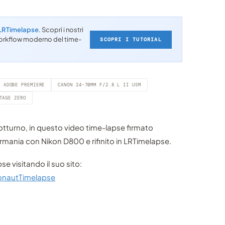
LRTimelapse
. Scopri i nostri
l workflow moderno del time-
SCOPRI I TUTORIAL
ADOBE PREMIERE
CANON 24-70MM F/2.8 L II USM
TAGE ZERO
notturno, in questo video time-lapse firmato
mania con Nikon D800 e rifinito in LRTimelapse.
 visitando il suo sito:
onautTimelapse
VIDEO