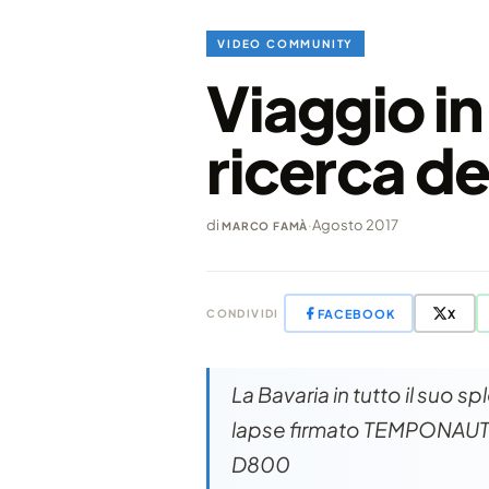
VIDEO COMMUNITY
Viaggio in
ricerca de
di
·
Agosto 2017
MARCO FAMÀ
FACEBOOK
X
CONDIVIDI
La Bavaria in tutto il suo 
lapse firmato TEMPONAUT 
D800