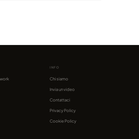
 Matri: l'orgoglio siciliano
to in time-lapse
o da marcofama
INFO
twork
Chi siamo
Invia un video
Contattaci
Privacy Policy
Cookie Policy