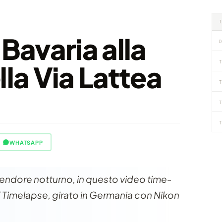
 Bavaria alla
D
T
lla Via Lattea
T
T
T
WHATSAPP
splendore notturno, in questo video time-
Timelapse, girato in Germania con Nikon