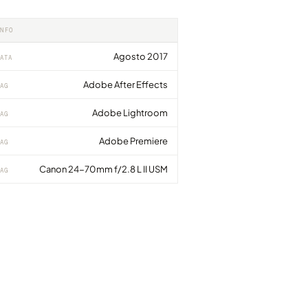
INFO
Agosto 2017
ATA
Adobe After Effects
AG
Adobe Lightroom
AG
Adobe Premiere
AG
Canon 24-70mm f/2.8 L II USM
AG