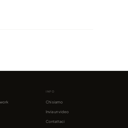
ggiando tra le highlands
esi
o da marcofama
INFO
twork
Chi siamo
Invia un video
Contattaci