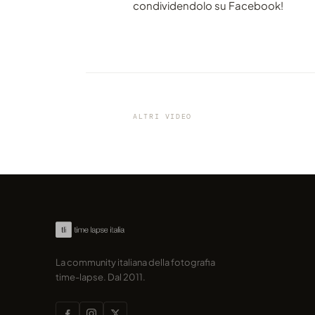
condividendolo su Facebook!
VIDEO
Goditi il migliore time-lapse 
abbia mai visto dalle Isole Fa
ALTRI VIDEO
condiviso da marcofama
La community italiana della fotografia
time-lapse. Dal 2011.