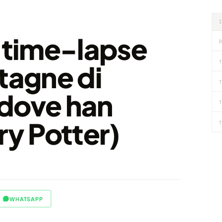
n time-lapse
D
T
tagne di
T
dove han
T
ry Potter)
T
WHATSAPP