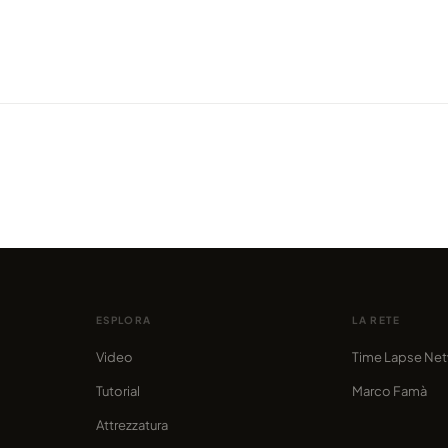
VIDEO
VIDEO
che tu
Quattro anni, 35.000 scatti e
Campe
roe
13.645 km: questo è Jurassic Coast
scozz
condiviso da marcofama
condivis
ESPLORA
LA RETE
Video
Time Lapse Ne
Tutorial
Marco Famà
Attrezzatura