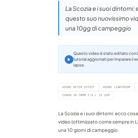
La Scozia e i suoi dintorni
questo suo nuovissimo vide
una 10gg di campeggio
Questo video è stato editato con
tutorial aggiornati per imparare i
lapse.
ADOBE AFTER EFFECT
ADOBE LIGHTROOM
CANON 24-70MM F/4 L IS USM
La Scozia e i suoi dintorni: ecco co
video (ottimizzato come sempre in 
una 10 giorni di campeggio.