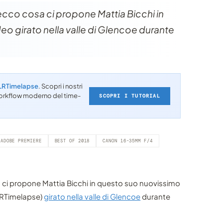
: ecco cosa ci propone Mattia Bicchi in
o girato nella valle di Glencoe durante
LRTimelapse
. Scopri i nostri
l workflow moderno del time-
SCOPRI I TUTORIAL
ADOBE PREMIERE
BEST OF 2018
CANON 16-35MM F/4
sa ci propone Mattia Bicchi in questo suo nuovissimo
LRTimelapse)
girato nella valle di Glencoe
durante