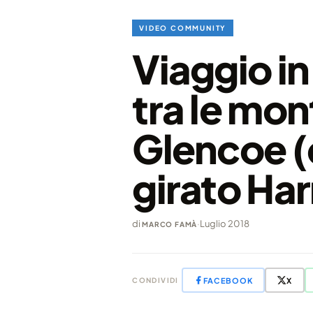
VIDEO COMMUNITY
Viaggio i
tra le mon
Glencoe (
girato Har
di
·
Luglio 2018
MARCO FAMÀ
FACEBOOK
X
CONDIVIDI