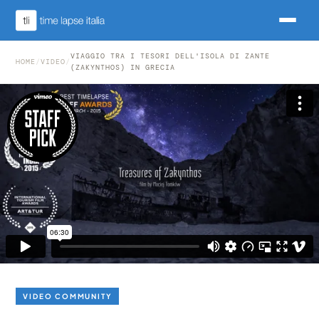
VIAGGIO TRA I TESORI DELL'ISOLA DI ZANTE
HOME
/
VIDEO
/
(ZAKYNTHOS) IN GRECIA
VIDEO COMMUNITY