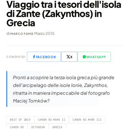
Viaggio tra i tesori dell'isola
di Zante (Zakynthos) in
Grecia
di
·
Marzo 2015
MARCO FAMÀ
FACEBOOK
X
WHATSAPP
CONDIVIDI
Pronti a scoprire la terza isola greca più grande
dell'arcipelago delle isole Ionie, Zakynthos,
ritratta in maniera impeccabile dal fotografo
Maciej Tomków?
BEST OF 2015
CANON 5D MARK II
CANON 5D MARK III
CANON 6D
DITOGEAR
GRECIA