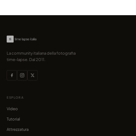
La community italiana della fotografia
time-lapse. Dal 2011.
ESPLORA
Video
Tutorial
Attrezzatura