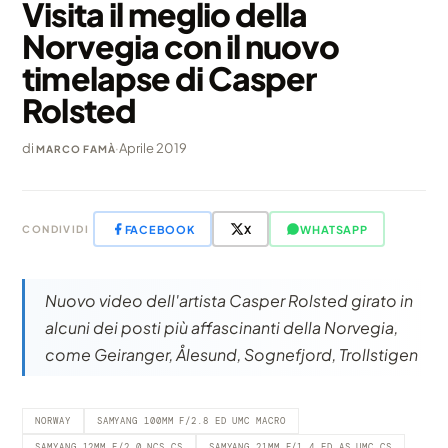
Visita il meglio della
Norvegia con il nuovo
timelapse di Casper
Rolsted
di
·
Aprile 2019
MARCO FAMÀ
FACEBOOK
X
WHATSAPP
CONDIVIDI
Nuovo video dell'artista Casper Rolsted girato in
alcuni dei posti più affascinanti della Norvegia,
come Geiranger, Ålesund, Sognefjord, Trollstigen
NORWAY
SAMYANG 100MM F/2.8 ED UMC MACRO
SAMYANG 12MM F/2.0 NCS CS
SAMYANG 21MM F/1.4 ED AS UMC CS