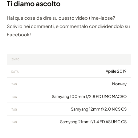
Ti diamo ascolto
Hai qualcosa da dire su questo video time-lapse?
Scrivilo nei commenti, e commentalo condividendolo su
Facebook!
INFO
Aprile 2019
DATA
Norway
TAG
Samyang 100mm f/2.8 ED UMC MACRO
TAG
Samyang 12mm f/2.0 NCS CS
TAG
Samyang 21mm f/1.4 ED AS UMC CS
TAG