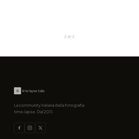
marcofama · 2017
marcofama · 2017
2 di 2
La community italiana della fotografia
time-lapse. Dal 2011.