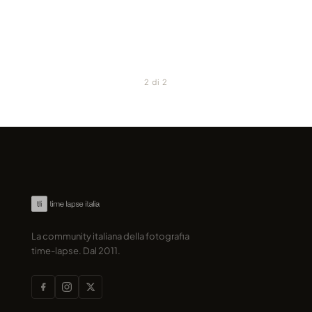
marcofama · 2019
marcofama · 2017
2 di 2
La community italiana della fotografia
time-lapse. Dal 2011.