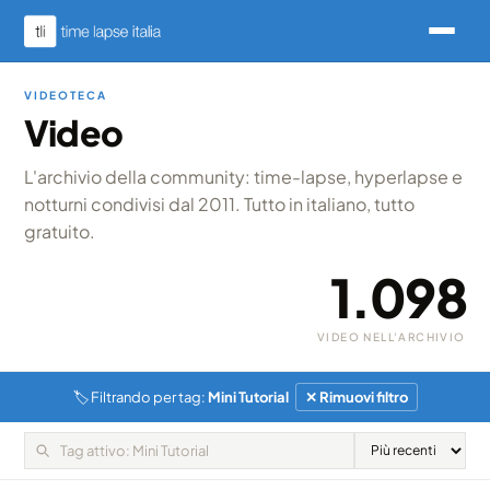
VIDEOTECA
Video
L'archivio della community: time-lapse, hyperlapse e
notturni condivisi dal 2011. Tutto in italiano, tutto
gratuito.
1.098
VIDEO NELL'ARCHIVIO
🏷 Filtrando per tag:
Mini Tutorial
✕ Rimuovi filtro