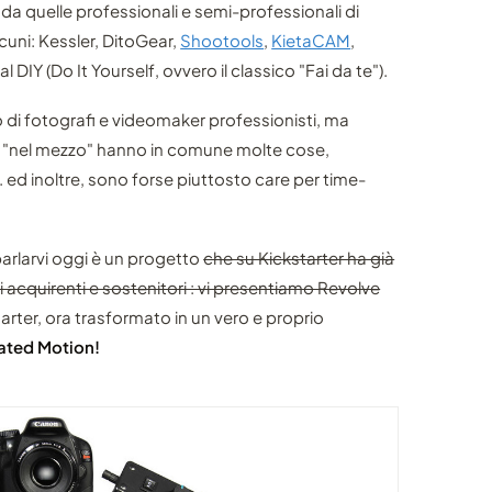
 da quelle professionali e semi-professionali di
lcuni: Kessler, DitoGear,
Shootools
,
KietaCAM
,
IY (Do It Yourself, ovvero il classico "Fai da te").
 di fotografi e videomaker professionisti, ma
' "nel mezzo" hanno in comune molte cose,
. ed inoltre, sono forse piuttosto care per time-
arlarvi oggi è un progetto
che su Kickstarter ha già
 acquirenti e sostenitori : vi presentiamo Revolve
arter, ora trasformato in un vero e proprio
ated Motion!