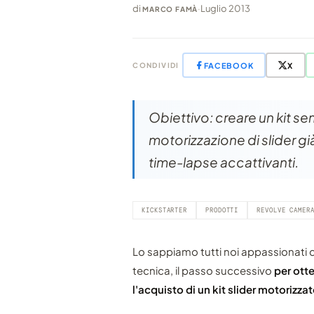
di
·
Luglio 2013
MARCO FAMÀ
FACEBOOK
X
CONDIVIDI
Obiettivo: creare un kit se
motorizzazione di slider già
time-lapse accattivanti.
KICKSTARTER
PRODOTTI
REVOLVE CAMER
Lo sappiamo tutti noi appassionati d
tecnica, il passo successivo
per ott
l'acquisto di un kit slider motorizza