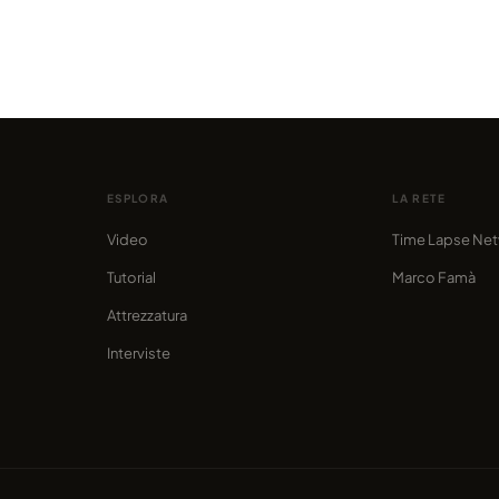
Series Panoramico - Recensione
80, 1
di Paolo
di marco
ESPLORA
LA RETE
Video
Time Lapse Ne
Tutorial
Marco Famà
Attrezzatura
Interviste