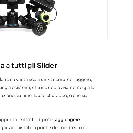
a tutti gli Slider
urre su vasta scala un kit semplice, leggero,
der già esistenti, che includa ovviamente già la
tazione sia time-lapse che video, e che sia
.
appunto, è il fatto di poter
aggiungere
ari acquistato a poche decine di euro dal