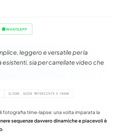
WHATSAPP
mplice, leggero e versatile per la
 esistenti, sia per carrellate video che
A
SLIDER, GUIDE MOTORIZZATE E CRANE
i fotografia time-lapse: una volta imparata la
enere sequenze davvero dinamiche e piacevoli è
to
.