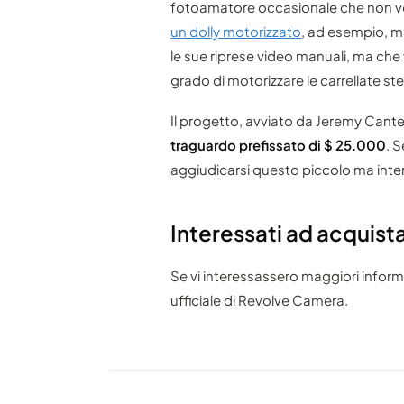
fotoamatore occasionale che non v
un dolly motorizzato
, ad esempio, ma
le sue riprese video manuali, ma che v
grado di motorizzare le carrellate st
Il progetto, avviato da Jeremy Cante
traguardo prefissato di $ 25.000
. 
aggiudicarsi questo piccolo ma inte
Interessati ad acquistar
Se vi interessassero maggiori informaz
ufficiale di Revolve Camera.
RECENSIONE
Recensione | Intervallometri 