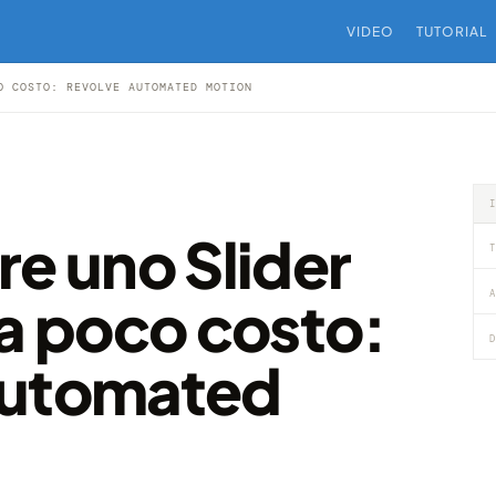
VIDEO
TUTORIAL
O COSTO: REVOLVE AUTOMATED MOTION
re uno Slider
T
A
 a poco costo:
D
Automated