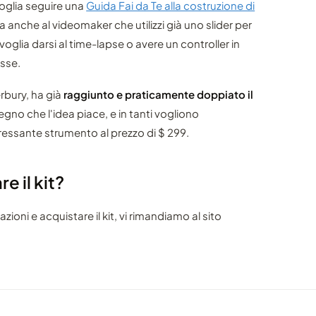
oglia seguire una
Guida Fai da Te alla costruzione di
 anche al videomaker che utilizzi già uno slider per
oglia darsi al time-lapse o avere un controller in
esse.
rbury, ha già
raggiunto e praticamente doppiato il
Segno che l'idea piace, e in tanti vogliono
ressante strumento al prezzo di $ 299.
e il kit?
ioni e acquistare il kit, vi rimandiamo al sito
RECENSIONE
RECENSI
per
KietaCAM XliderCam-Pro Blue
Shoot