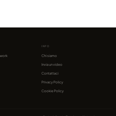
00 e 150cm - Recensione
fama
INFO
twork
Chi siamo
Invia un video
Contattaci
Privacy Policy
Cookie Policy