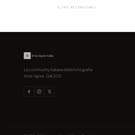
time-lapse della Aputure
ALTRI RECENSIONES
di Blackmore
La community italiana della fotografia
time-lapse. Dal 2011.