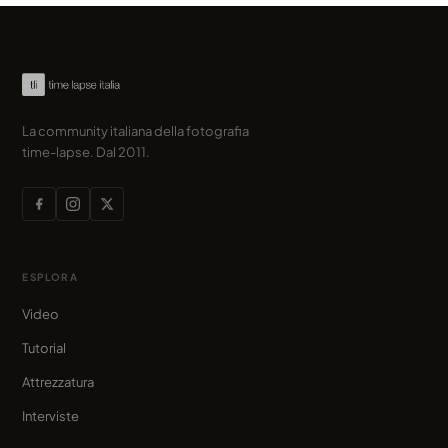
La community italiana della fotografia
time-lapse. Dal 2011.
ESPLORA
Video
Tutorial
Attrezzatura
Interviste