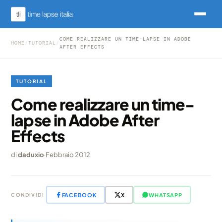
COME REALIZZARE UN TIME-LAPSE IN ADOBE
HOME
/
TUTORIAL
/
AFTER EFFECTS
TUTORIAL
Come realizzare un time-
lapse in Adobe After
Effects
di
daduxio
·
Febbraio 2012
FACEBOOK
X
WHATSAPP
CONDIVIDI